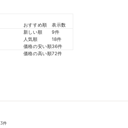
おすすめ順
表示数
新しい順
9件
人気順
18件
価格の安い順
36件
価格の高い順
72件
全
3
件