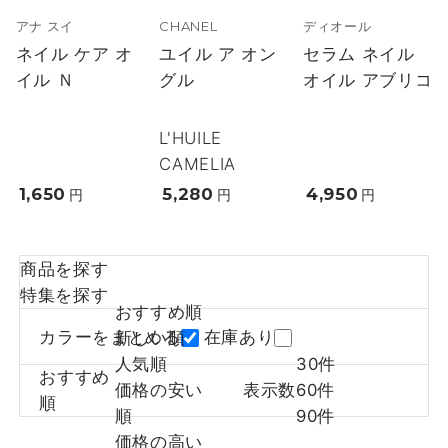
アナ スイ
CHANEL
ディオール
ネイル ケア オ
ユイル ア オン
セラム ネイル
イル Ｎ
グル
オイル アブリコ
L'HUILE
CAMELIA
1,650
5,280
4,950
円
円
円
商品を探す
特集を探す
おすすめ順
カラーをまとめる
在庫あり
新しい順
人気順
30件
おすすめ
価格の安い
表示数
60件
順
順
90件
価格の高い