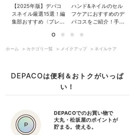
ギ
【2025年版】デパコ
ハンド&ネイルのセル
パ
スネイル厳選15選！編
フケアにおすすめのデ
..
集部おすすめ〈プレ...
パコスをご紹介！手...
ホーム
>
カテゴリ一覧
>
メイクアップ
>
ネイルケア
DEPACO
は便利＆おトクがいっぱ
い！
DEPACOでのお買い物で
大丸・松坂屋のポイントが
貯まる。使える。