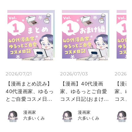
2026/07/21
2026/07/03
2026/0
【漫画まとめ読み】
【漫画】40代漫画
【漫画
40代漫画家、ゆるっ
家、ゆるっとご自愛
家、ゆ
とご自愛コスメ日...
コスメ日記(おまけ...
コスメ日
漫画家
漫画家
六多いくみ
六多いくみ