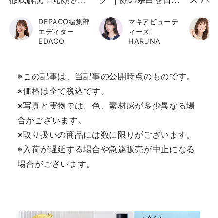
徹底解説！丸顔さ...
ク”｜顔の余白を自...
ス パウ
DEPACO編集部
マキアビューテ
エディター
ィーズ
EDACO
HARUNA
※この記事は、当記事の公開時点のものです。
※価格は全て税込です。
※写真と実物では、色、素材感が多少異なる場
合がございます。
※取り扱いの商品には数に限りがございます。
※入荷が遅延する場合や急遽販売が中止になる
場合がございます。