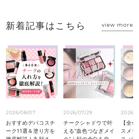
新着記事はこちら
view more
2026/08/07
2026/07/29
2026/0
おすすめデパコスチ
チークシャドウで叶
【全色
ーク11選＆塗り方を
える“血色つなぎメイ
スメデ