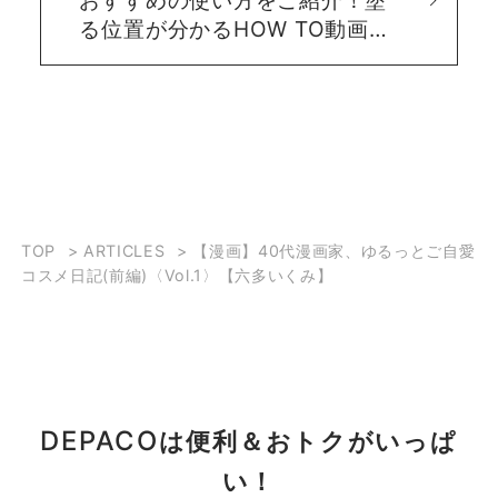
る位置が分かるHOW TO動画も
♪ #MAQUIA
TOP
>
ARTICLES
>
【漫画】40代漫画家、ゆるっとご自愛
コスメ日記(前編)〈Vol.1〉【六多いくみ】
DEPACO
は便利＆おトクがいっぱ
い！