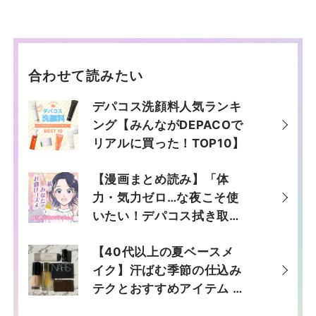
合わせて読みたい
デパコス洗顔料人気ランキ
ング【みんながDEPACOで
リアルに買った！TOP10】
【漫画まとめ読み】「体
力・気力ゼロ…な夜こそ使
いたい！デパコス拭き取り
クレンジング」私とあなた
【40代以上の夏ベースメ
のお助けコスメ【六多いく
イク】汗ばむ季節の仕込み
み】
テクとおすすめアイテム #
コスメの専門家