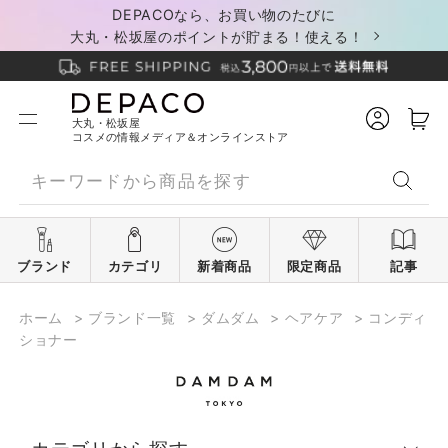
DEPACOなら、お買い物のたびに
大丸・松坂屋のポイントが貯まる！使える！
大丸・松坂屋
コスメの情報メディア＆オンラインストア
ブランド
カテゴリ
新着商品
限定商品
記事
ホーム
>
ブランド一覧
>
ダムダム
>
ヘアケア
>
コンディ
ショナー