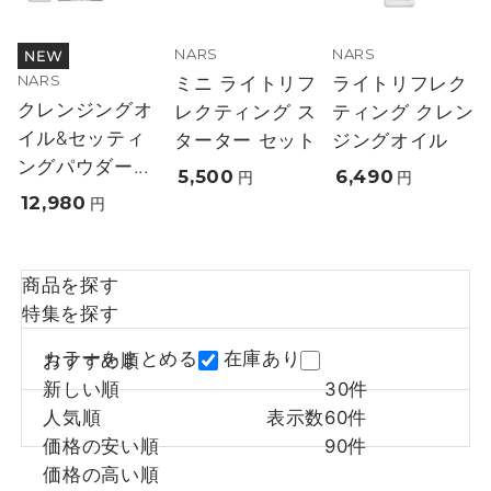
NARS
NARS
NARS
ミニ ライトリフ
ライトリフレク
クレンジングオ
レクティング ス
ティング クレン
イル&セッティ
ターター セット
ジングオイル
ングパウダー...
5,500
6,490
円
円
12,980
円
商品を探す
特集を探す
カラーをまとめる
在庫あり
おすすめ順
新しい順
30件
人気順
表示数
60件
価格の安い順
90件
価格の高い順