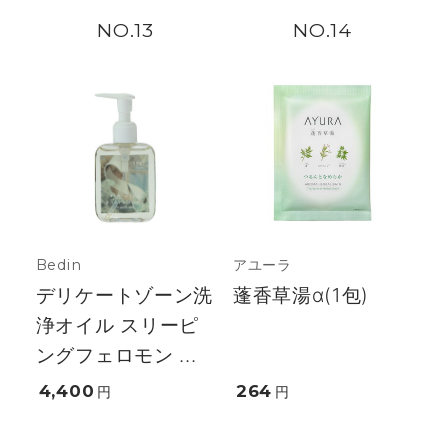
13
14
Bedin
アユーラ
デリケートゾーン洗
蓬香草湯α(1包)
浄オイル スリーピ
ングフェロモン ...
4,400
264
円
円