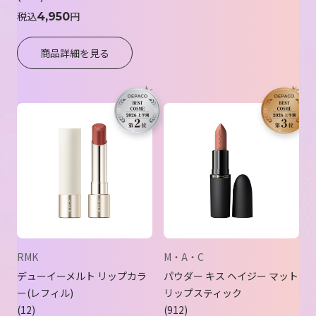
税込
円
4,950
商品詳細を見る
RMK
M・A・C
デューイーメルト リップカラ
パウダー キス ヘイジー マット
ー(レフィル)
リップスティック
12
912