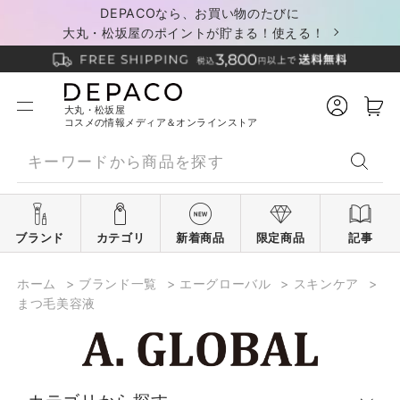
DEPACOなら、お買い物のたびに
大丸・松坂屋のポイントが貯まる！使える！
大丸・松坂屋
コスメの情報メディア＆オンラインストア
ブランド
カテゴリ
新着商品
限定商品
記事
ホーム
>
ブランド一覧
>
エーグローバル
>
スキンケア
>
まつ毛美容液