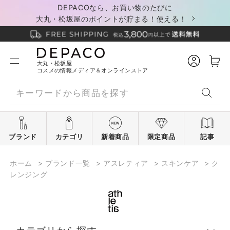
DEPACOなら、お買い物のたびに
大丸・松坂屋のポイントが貯まる！使える！
大丸・松坂屋
コスメの情報メディア＆オンラインストア
ブランド
カテゴリ
新着商品
限定商品
記事
ホーム
>
ブランド一覧
>
アスレティア
>
スキンケア
>
ク
レンジング