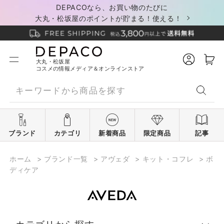
DEPACOなら、お買い物のたびに
大丸・松坂屋のポイントが貯まる！使える！
大丸・松坂屋
コスメの情報メディア＆オンラインストア
ブランド
カテゴリ
新着商品
限定商品
記事
ホーム
>
ブランド一覧
>
アヴェダ
>
キット・コフレ
>
ボ
ディケア