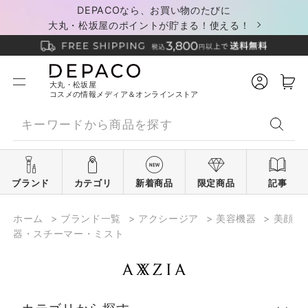
DEPACOなら、お買い物のたびに
大丸・松坂屋のポイントが貯まる！使える！
大丸・松坂屋
コスメの情報メディア＆オンラインストア
ブランド
カテゴリ
新着商品
限定商品
記事
ホーム
>
ブランド一覧
>
アクシージア
>
美容機器
>
美顔
器・スチーマー・ミスト