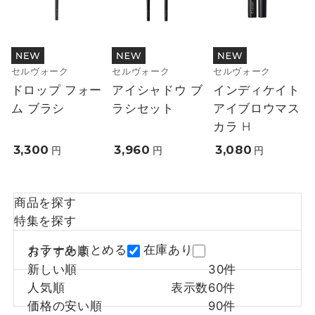
セルヴォーク
セルヴォーク
セルヴォーク
ドロップ フォー
アイシャドウ ブ
インディケイト
ム ブラシ
ラシセット
アイブロウマス
カラ H
3,300
3,960
3,080
円
円
円
商品を探す
特集を探す
カラーをまとめる
在庫あり
おすすめ順
新しい順
30件
人気順
表示数
60件
価格の安い順
90件