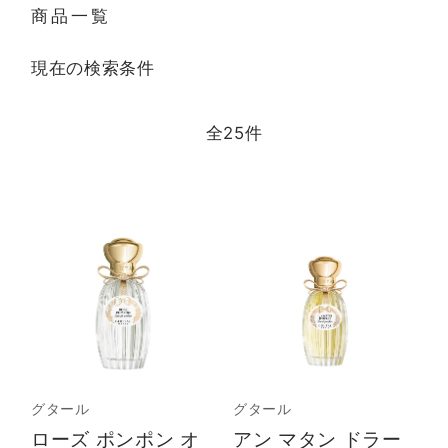
商品一覧
現在の検索条件
全
25
件
グタール
グタール
ローズ ポンポン オ
アン マタン ドラー