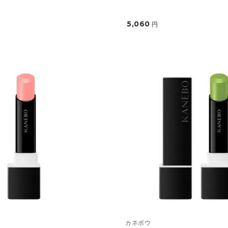
5,060
円
カネボウ