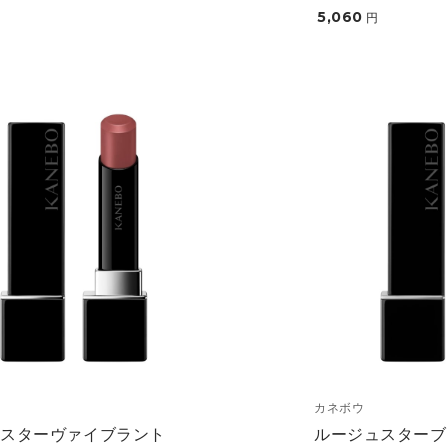
5,060
円
カネボウ
ュスターヴァイブラント
ルージュスターブ