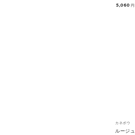
5,060
円
カネボウ
ルージ