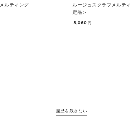
メルティング
ルージュスクラブメルティ
定品＞
5,060
円
履歴を残さない