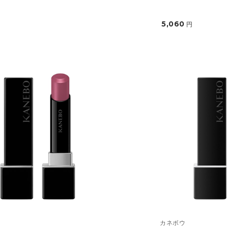
5,060
円
カネボウ