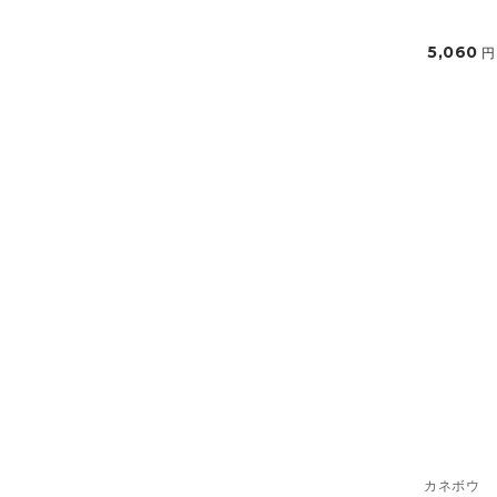
5,060
円
カネボウ