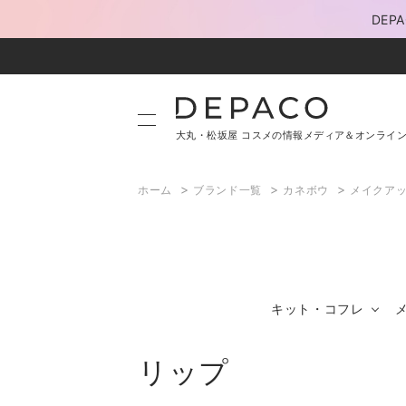
DE
大丸・松坂屋 コスメの情報メディア＆オンライ
>
>
>
ホーム
ブランド一覧
カネボウ
メイクア
キット・コフレ
リップ