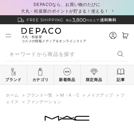
DEPACOなら、お買い物のたびに
大丸・松坂屋のポイントが貯まる！使える！
大丸・松坂屋
コスメの情報メディア＆オンラインストア
ブランド
カテゴリ
新着商品
限定商品
記事
ホーム
>
ブランド一覧
>
M・A・C
>
メイクアップ
>
フ
ェイス
>
ファンデーション