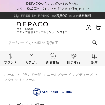
DEPACOなら、お買い物のたびに
大丸・松坂屋のポイントが貯まる！使える！
大丸・松坂屋
コスメの情報メディア＆オンラインストア
ブランド
カテゴリ
新着商品
限定商品
記事
ホーム
>
ブランド一覧
>
ニールズヤード レメディーズ
>
アクセサリ・ツール