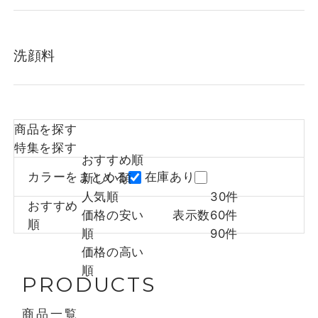
洗顔料
商品を探す
特集を探す
おすすめ順
カラーをまとめる
在庫あり
新しい順
人気順
30件
おすすめ
価格の安い
表示数
60件
順
順
90件
価格の高い
順
PRODUCTS
商品一覧