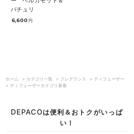
ー ベルガモット＆
パチュリ
6,600
円
ホーム
>
カテゴリ一覧
>
フレグランス
>
ディフューザー
>
ディフューザーカテゴリ新着
DEPACO
は便利＆おトクがいっぱ
い！