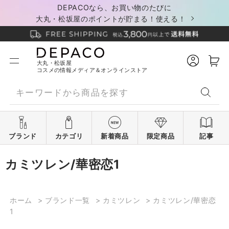
DEPACOなら、お買い物のたびに
大丸・松坂屋のポイントが貯まる！使える！
大丸・松坂屋
コスメの情報メディア＆オンラインストア
ブランド
カテゴリ
新着商品
限定商品
記事
カミツレン/華密恋1
ホーム
>
ブランド一覧
>
カミツレン
>
カミツレン/華密恋
1