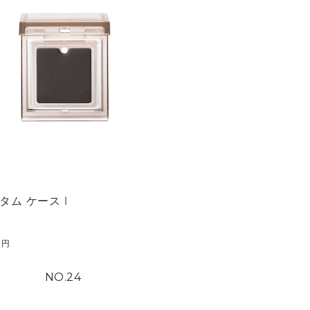
タム ケース I
円
24