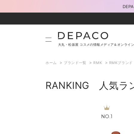
DE
大丸・松坂屋 コスメの情報メディア＆オンライ
>
>
>
ホーム
ブランド一覧
RMK
RMKブラン
RANKING 人気
1