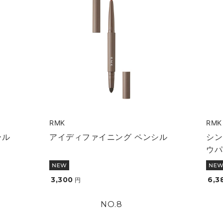
RMK
RMK
ール
アイディファイニング ペンシル
シン
ウパ
3,300
6,3
円
8