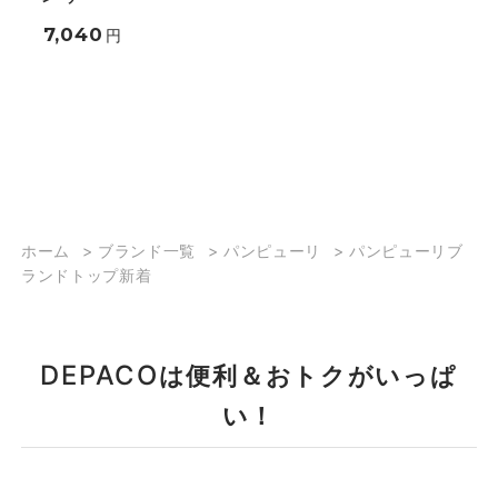
7,040
円
ホーム
>
ブランド一覧
>
パンピューリ
>
パンピューリブ
ランドトップ新着
DEPACO
は便利＆おトクがいっぱ
い！