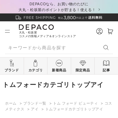
DEPACOなら、お買い物のたびに
大丸・松坂屋のポイントが貯まる！使える！
大丸・松坂屋
コスメの情報メディア＆オンラインストア
ブランド
カテゴリ
新着商品
限定商品
記事
トムフォードカテゴリトップアイ
ホーム
>
ブランド一覧
>
トム フォード ビューティ
>
コス
メティクス
>
アイ
>
トムフォードカテゴリトップアイ