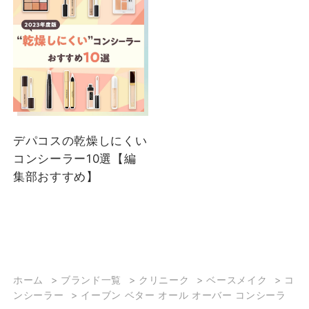
クリニーク
松野
大丸下関店
デパコスの乾燥しにくい
コンシーラー10選【編
集部おすすめ】
2023/12/26
【誰でも真似出来る💗冬
ホーム
>
ブランド一覧
>
クリニーク
>
ベースメイク
>
コ
のピンクメイク】 こんに
ンシーラー
>
イーブン ベター オール オーバー コンシーラ
ちは！大丸下関店クリニ