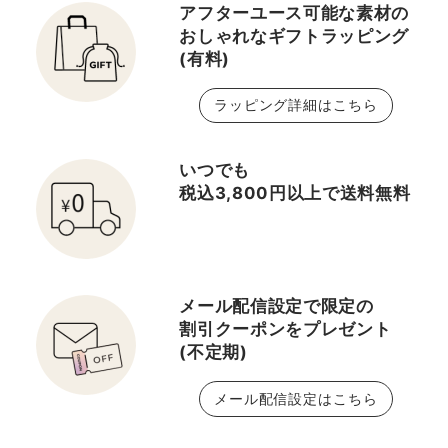
ッジ オール アバウト シ
アフターユース可能な素材の
おしゃれなギフトラッピング
ャドウ クワッド #06
(有料)
ピンク チョコレート ラッ
シュ パワー マスカラ ロ
ラッピング詳細はこちら
ング ウェアリング フォー
ミュラ #01 ブラック
オニキス クイックライナ
いつでも
ー フォー アイ インテン
税込3,800円以上で送料無料
ス #03 インテンス チ
ョコレート インパクト リ
キッド アイライナー
#03 ダーク ブラウン ＿
メール配信設定で限定の
＿＿＿＿＿＿＿＿＿＿＿
割引クーポンをプレゼント
＿＿＿＿＿＿＿＿＿＿＿
(不定期)
＿＿ 🌷おすすめポイン
ト🌷 メイクのポイントと
メール配信設定はこちら
なるチーク、リップ、ア
イシャドウにピンクを入