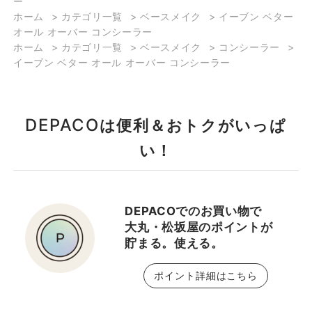
ー
ークの松野です！ 本日は
ホーム
>
カテゴリ一覧
>
ベースメイク
>
イーブン ベター
派手過ぎず誰でも簡単に
オール オーバー コンシーラー
出来るピンクメイクをご
ホーム
>
カテゴリ一覧
>
ベースメイク
>
コンシーラー
>
紹介します♪ 🌷ポイント
イーブン ベター オール オーバー コンシーラー
メイク使用アイテム🌷
🎀 チーク チーク ポッ
プ #15 パンジー ポ
DEPACO
は便利＆おトクがいっぱ
ップ #21 バレリーナ
ポップ #ハイライター
い！
ゴールド セレブレーショ
ン ポップ 🎀 リップ オ
ールモスト リップスティ
DEPACOでのお買い物で
ック(ブラックハニー) ポ
大丸・松坂屋のポイントが
ップ リップ プラッシュ
貯まる。使える。
#05 ジューシー アップ
ル 🎀 アイメイク オール
ポイント詳細はこちら
アバウト シャドウ デュオ
#14 ストロベリー ファ