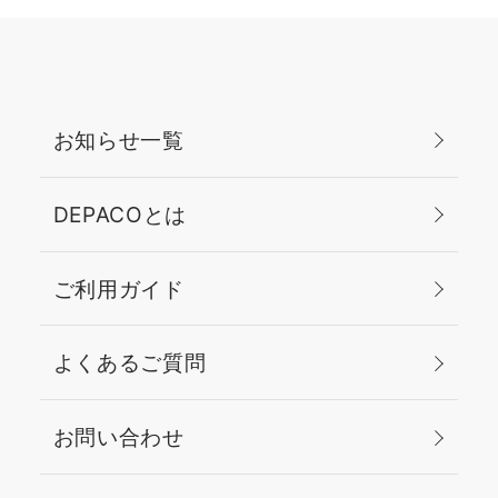
れることによって統一感
が出て柔らかく可愛らし
い印象に◎ 全体的にナチ
ュラルに仕上げている
分、ぼやけた印象になら
お知らせ一覧
ないようマスカラとアイ
ライナーはしっかり目に
つけることでお顔にまと
DEPACOとは
まりを◎ カラーメイク
初心者の方でも挑戦しや
ご利用ガイド
すいピンクメイクなの
で、是非皆さまもお試し
ください！ 最後までご覧
よくあるご質問
いただきありがとうござ
いました☺️
お問い合わせ