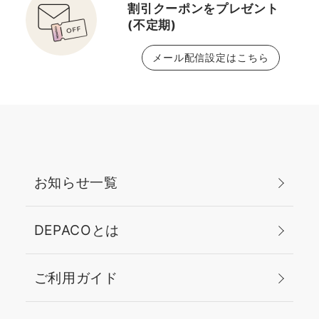
割引クーポンをプレゼント
えたい方にもオススメで
＿＿＿＿＿＿＿＿＿＿＿
(不定期)
す 植物オイル配合なので
＿＿＿＿＿＿＿＿＿＿＿
パサつかずツヤのある仕
＿＿ 🌷おすすめポイン
メール配信設定はこちら
上がりに (新発売) 01 サ
ト🌷 メイクのポイントと
ンディーブロンド 03 ソ
なるチーク、リップ、ア
フトブラウン 05 ダーク
イシャドウにピンクを入
エスプレッソ 06 エボニ
れることによって統一感
ー 07 クールブラウン 08
が出て柔らかく可愛らし
オーバーン •ジャストブ
い印象に◎ 全体的にナチ
ロージングクリアスカル
ュラルに仕上げている
お知らせ一覧
プティングジェル(アイブ
分、ぼやけた印象になら
ロウマスカラ) 無色タイプ
ないようマスカラとアイ
の眉マスカラ 自眉を活か
ライナーはしっかり目に
DEPACOとは
してたり、毛流れを整え
つけることでお顔にまと
たい方にオススメです (新
まりを◎ カラーメイク
ご利用ガイド
発売) 01 クリア ラインナ
初心者の方でも挑戦しや
ップが豊富になったの
すいピンクメイクなの
で、自分なりの組み合わ
で、是非皆さまもお試し