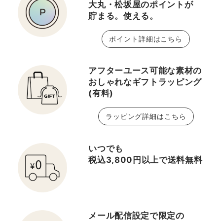
大丸・松坂屋のポイントが
たいイメージに合わせて
ック(ブラックハニー) ポ
貯まる。使える。
選んでいただけます 01
ップ リップ プラッシュ
サンディーブロンド 02
#05 ジューシー アップ
ポイント詳細はこちら
ソフトチェスナッツ 03
ル 🎀 アイメイク オール
ソフトブラウン 04 ディ
アバウト シャドウ デュオ
ープブラウン 05 ダーク
#14 ストロベリー ファ
アフターユース可能な素材の
エスプレッソ 06 エボニ
ッジ オール アバウト シ
おしゃれなギフトラッピング
(有料)
ー 07 クールブラウン(新
ャドウ クワッド #06
色) 08 オーバーン(新色)
ピンク チョコレート ラッ
ラッピング詳細はこちら
09 トープ(新色) 10 クー
シュ パワー マスカラ ロ
ルグレー(新色) ･ジャスト
ング ウェアリング フォー
ブロージングティントボ
ミュラ #01 ブラック
いつでも
リュームジェル(アイブロ
オニキス クイックライナ
税込3,800円以上で送料無料
ウマスカラ) 繊維入りなの
ー フォー アイ インテン
で、ボリュームと立体感
ス #03 インテンス チ
が欲しい方に 6色あるの
ョコレート インパクト リ
で眉を明るく見せたい方
キッド アイライナー
メール配信設定で限定の
や色味やニュアンスを変
#03 ダーク ブラウン ＿