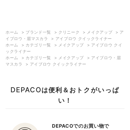
2025/08/25
2023/12/26
【新作ブロウコレクショ
【誰でも真似出来る💗冬
ホーム
>
ブランド一覧
>
クリニーク
>
メイクアップ
>
ア
ン】 皆さまこんにちは 松
のピンクメイク】 こんに
イブロウ・眉マスカラ
>
アイブロウ クイックライナー
坂屋名古屋店クリニーク
ちは！大丸下関店クリニ
ホーム
>
カテゴリ一覧
>
メイクアップ
>
アイブロウ クイ
コーナーのachikoです 今
ークの松野です！ 本日は
ックライナー
回はアイブロウコレクシ
派手過ぎず誰でも簡単に
ホーム
>
カテゴリ一覧
>
メイクアップ
>
アイブロウ・眉
ョンがリニューアルしま
出来るピンクメイクをご
マスカラ
>
アイブロウ クイックライナー
したのでご紹介させてい
紹介します♪ 🌷ポイント
ただきます！ －ブロウコ
メイク使用アイテム🌷
レクションラインナップ
🎀 チーク チーク ポッ
DEPACO
は便利＆おトクがいっぱ
－ •アイブロウクイック
プ #15 パンジー ポ
ライナー なめらかな質感
ップ #21 バレリーナ
い！
の極細芯 眉毛1本1本を繊
ポップ #ハイライター
細に描くことができるの
ゴールド セレブレーショ
で、ソフトで自然な仕上
ン ポップ 🎀 リップ オ
DEPACOでのお買い物で
がりに 10色あるのでなり
ールモスト リップスティ