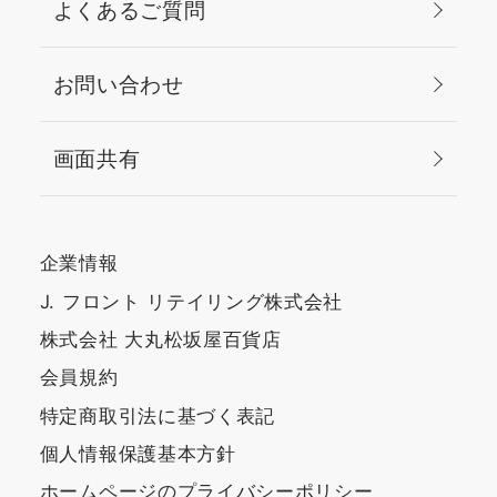
よくあるご質問
せで思い通りの「色・
ください！ 最後までご覧
形・質感」に 店頭ではア
いただきありがとうござ
イブロウ体験も行ってい
いました☺️
お問い合わせ
ますので、お気軽にお立
ち寄りくださいね♪
画面共有
企業情報
J. フロント リテイリング株式会社
株式会社 大丸松坂屋百貨店
会員規約
特定商取引法に基づく表記
個人情報保護基本方針
ホームページのプライバシーポリシー