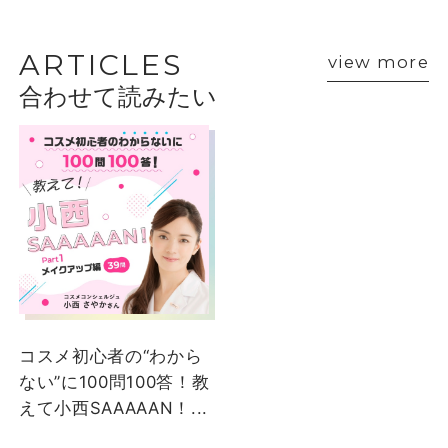
BEAUTY ADVISER’S
VOICE
ARTICLES
view more
合わせて読みたい
ショップスタッフ・ブランド担当者のおすす
めをご紹介
クリニーク
クリニーク
achiko
松野
松坂屋名古屋店
大丸下関店
コスメ初心者の“わから
ない”に100問100答！教
えて小西SAAAAAN！...