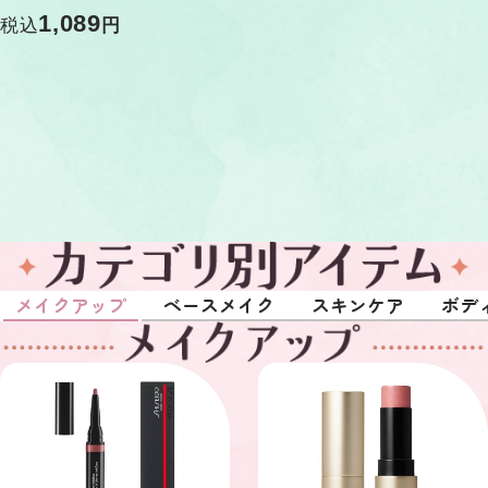
1,089
税込
円
メイクアップ
ベースメイク
スキンケア
ボデ