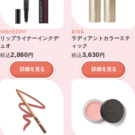
SHISEIDO
RMK
リップライナーインクデ
ラディアントカラーステ
ュオ
ィック
2,860
3,630
税込
円
税込
円