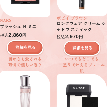
ボビイ ブラウン
NARS
ロングウェア クリーム シ
ブラッシュ Ｎ ミニ
ャドウ スティック
2,860
税込
円
2,970
税込
円
誰からも愛される
いつでもどこでも
可憐で優しい香り
一塗りで叶えるヴェール
肌