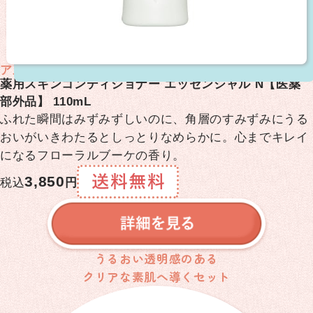
アルビオン
薬用スキンコンディショナー エッセンシャル N【医薬
部外品】 110mL
ふれた瞬間はみずみずしいのに、角層のすみずみにうる
おいがいきわたるとしっとりなめらかに。心までキレイ
になるフローラルブーケの香り。
3,850
税込
円
うるおい透明感のある
クリアな素肌へ導くセット