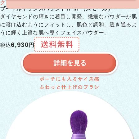
クレ・ド・ポー ボーテ
プードルトランスパラントｎ Ｍ （スモール）
ダイヤモンドの輝きに着目し開発。繊細なパウダーが肌
に溶け込むようにフィットし、肌色と調和。透き通るよ
うに輝く上質な肌へ導くフェイスパウダー。
6,930
税込
円
ポーチにも入るサイズ感
ふわっと仕上げのブラシ