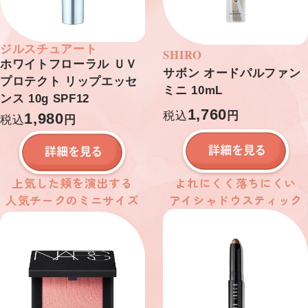
ジルスチュアート
SHIRO
ホワイトフローラル ＵＶ
サボン オードパルファン
プロテクト リップエッセ
ミニ 10mL
ンス 10g SPF12
1,760
税込
円
1,980
税込
円
上気した頬を演出する
よれにくく落ちにくい
人気チークのミニサイズ
アイシャドウスティック