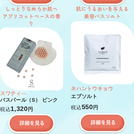
しっとりなめらか肌へ
肌にうるおいを与える
アプリコットベースの香
美容バスソルト
り
ネハントウキョウ
スワティ―
エプソルト
バスパール（S） ピンク
550
税込
円
1,320
税込
円