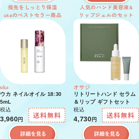
指先をしっとり保湿
人気のハンド美容液&
ukaのベストセラー商品
リップジェルのセット
uka
オサジ
ウカ ネイルオイル 18:30
リトリートハンド セラム
5mL
＆リップ ギフトセット
税込
税込
3,960
4,730
円
円