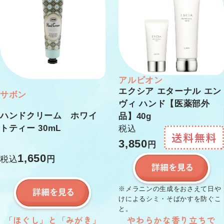
アルビオン
エクシア エターナル エン
サボン
ヴィ ハンド【医薬部外
ハンドクリーム ホワイ
品】40g
トティー 30mL
税込
3,850
円
1,650
税込
円
※メラニンの生成をおさえて日や
けによるシミ・そばかすを防ぐこ
と。
「ほぐし」と「みがき」
やわらかな香り立ちで