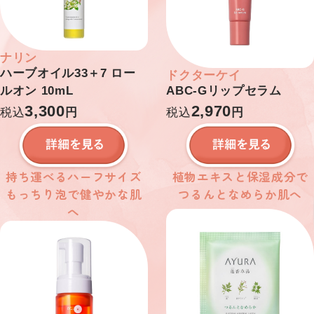
ナリン
ドクターケイ
ハーブオイル33＋7 ロー
ルオン 10mL
ABC-Gリップセラム
3,300
2,970
税込
円
税込
円
持ち運べるハーフサイズ
植物エキスと保湿成分で
もっちり泡で健やかな肌
つるんとなめらか肌へ
へ