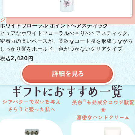
ジルスチュアート
ホワイトフローラル ポイントヘアスティック
ピュアなホワイトフローラルの香りのヘアスティック。
密着力の高いベースが、柔軟なコート膜を形成しながら
しっかり髪をホールド。色がつかないクリアタイプ。
2,420
税込
円
シアバターで潤いを与え
※
美白
有効成分コウジ酸配
さらりと整った肌へ
合
濃密なハンドクリーム