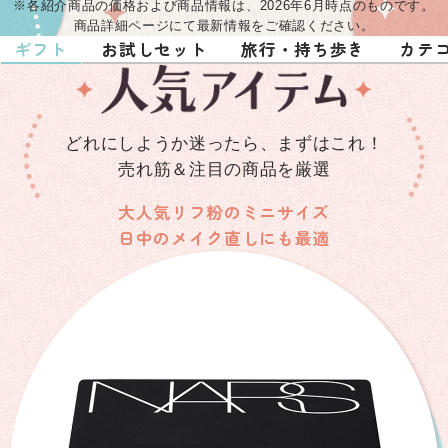
※各紹介商品の価格および商品情報は、2026年6月時点のものです。
商品詳細ページにて最新情報をご確認ください。
ギフト
お試しセット
旅行・持ち歩き
カテ
どれにしようか迷ったら、まずはこれ！
売れ筋＆注目の商品を厳選
大人気リフ粉のミニサイズ
日中のメイク直しにも最適