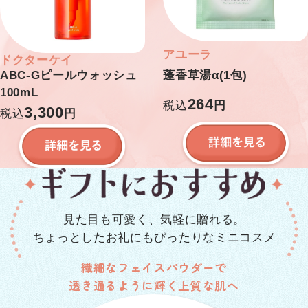
アユーラ
ドクターケイ
蓬香草湯α(1包)
ABC-Gピールウォッシュ
100mL
264
税込
円
3,300
税込
円
見た目も可愛く、気軽に贈れる。
ちょっとしたお礼にもぴったりなミニコスメ
繊細なフェイスパウダーで
透き通るように輝く上質な肌へ