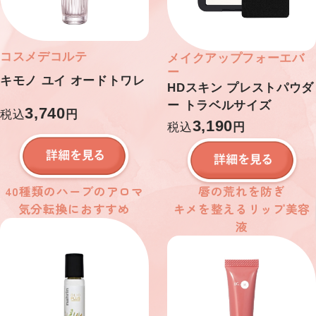
コスメデコルテ
メイクアップフォーエバ
ー
キモノ ユイ オードトワレ
HDスキン プレストパウダ
ー トラベルサイズ
3,740
税込
円
3,190
税込
円
40種類のハーブのアロマ
唇の荒れを防ぎ
気分転換におすすめ
キメを整えるリップ美容
液