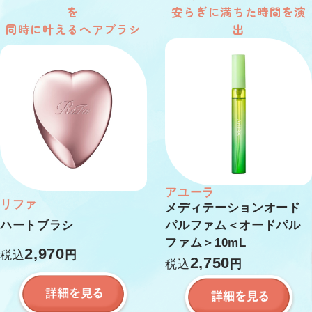
を
安らぎに満ちた時間を演
同時に叶えるヘアブラシ
出
アユーラ
リファ
メディテーションオード
ハートブラシ
パルファム＜オードパル
ファム＞10mL
2,970
税込
円
2,750
税込
円