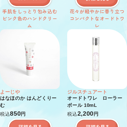
手肌をしっとり包み込む
花々が軽やかに香り立つ
ピンク色のハンドクリー
コンパクトなオードトワ
ム
レ
よーじや
ジルスチュアート
はなほのか はんどくりー
オードトワレ ローラー
む
ボール 10mL
850
2,200
税込
円
税込
円