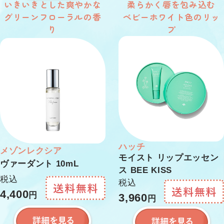
いきいきとした爽やかな
柔らかく唇を包み込む
グリーンフローラルの香
ベビーホワイト色のリッ
り
プ
ハッチ
メゾンレクシア
モイスト リップエッセン
ヴァーダント 10mL
ス BEE KISS
税込
税込
4,400
円
3,960
円