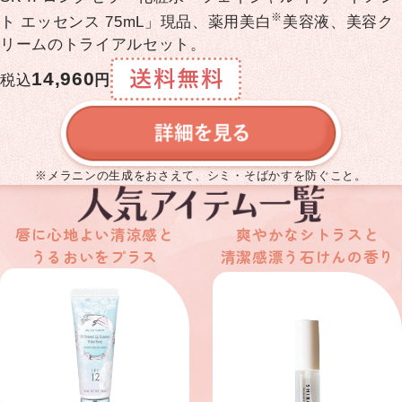
※
ト エッセンス 75mL」現品、薬用美白
美容液、美容ク
リームのトライアルセット。
14,960
税込
円
※メラニンの生成をおさえて、シミ・そばかすを防ぐこと。
唇に心地よい清涼感と
爽やかなシトラスと
うるおいをプラス
清潔感漂う石けんの香り