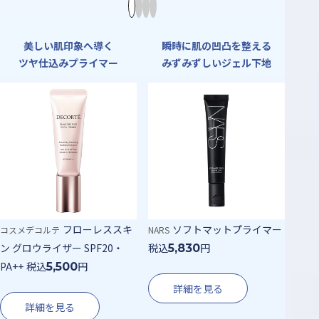
美しい肌印象へ導く
瞬時に肌の凹凸を整える
ツヤ仕込みプライマー
みずみずしいジェル下地
フローレススキ
ソフトマットプライマー
コスメデコルテ
NARS
ン グロウライザー SPF20・
税込
円
5,830
PA++
税込
円
5,500
詳細を見る
詳細を見る