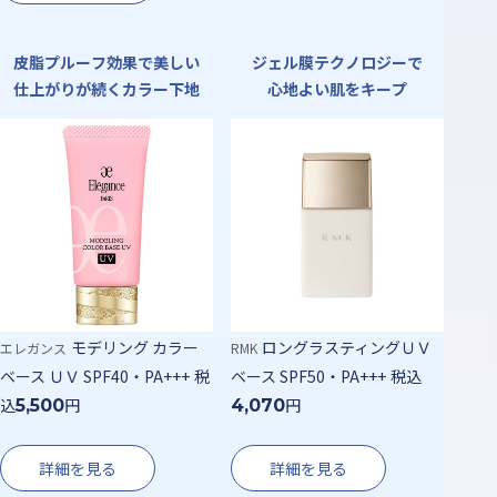
皮脂プルーフ効果で美しい
ジェル膜テクノロジーで
仕上がりが続くカラー下地
心地よい肌をキープ
モデリング カラー
ロングラスティングＵＶ
エレガンス
RMK
ベース ＵＶ SPF40・PA+++
税
ベース SPF50・PA+++
税込
込
円
円
5,500
4,070
詳細を見る
詳細を見る