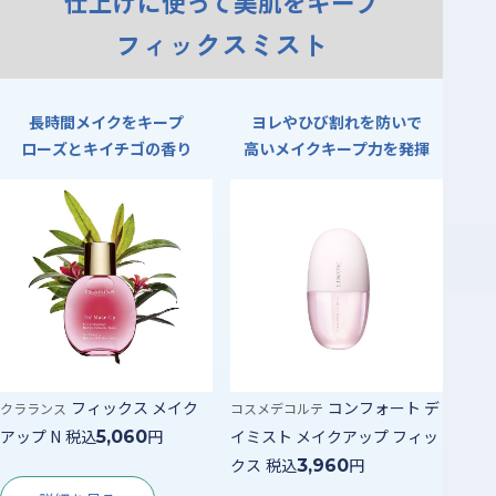
仕上げに使って美肌をキープ
フィックスミスト
長時間メイクをキープ
ヨレやひび割れを防いで
ローズとキイチゴの香り
高いメイクキープ力を発揮
フィックス メイク
コンフォート デ
クラランス
コスメデコルテ
アップ N
税込
円
イミスト メイクアップ フィッ
5,060
クス
税込
円
3,960