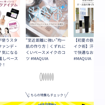
が使うスタ
“至近距離に強い”均一
【初夏の鉄壁ベ
ファンデ・
肌の作り方｜くずれに
イク術】汗・皮
？気になる
くいベースメイクのコ
で快適なおでか
作推しベース
ツ #MAQUIA
#MAQUIA
介！
こちらの特集もチェック！