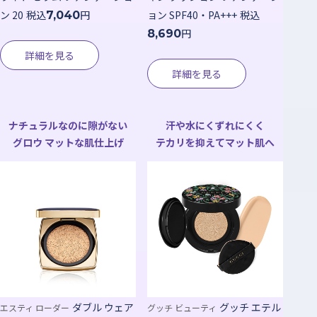
ン 20
税込
円
ョン SPF40・PA+++
税込
7,040
円
8,690
詳細を見る
詳細を見る
ナチュラルなのに隙がない
汗や水にくずれにくく
グロウ マットな肌仕上げ
テカリを抑えてマット肌へ
ダブル ウェア
グッチ エテル
エスティ ローダー
グッチ ビューティ