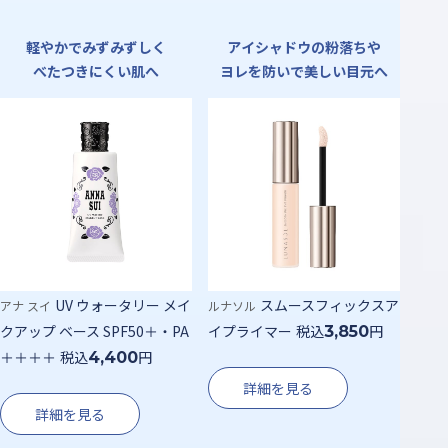
軽やかでみずみずしく
アイシャドウの粉落ちや
べたつきにくい肌へ
ヨレを防いで美しい目元へ
UV ウォータリー メイ
スムースフィックスア
アナ スイ
ルナソル
クアップ ベース SPF50＋・PA
イプライマー
税込
円
3,850
＋＋＋＋
税込
円
4,400
詳細を見る
詳細を見る