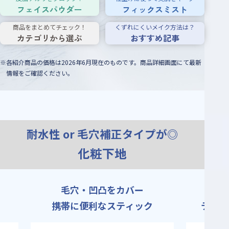
フェイスパウダー
フィックスミスト
商品をまとめてチェック！
くずれにくいメイク方法は？
カテゴリから選ぶ
おすすめ記事
※
各紹介商品の価格は2026年6月現在のものです。商品詳細画面にて最新
情報をご確認ください。
耐水性 or 毛穴補正タイプが◎
化粧下地
余分な皮脂を吸着して
光
テカリを防ぐUVプライマー
な