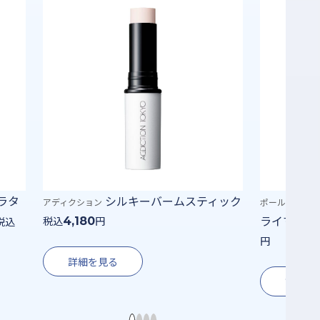
ィック
プロテクティング プ
ポール ＆ ジョー ボーテ
イヴサンローラ
ライマー SPF50+・PA++++
ラー プラ
税込
4,070
円
詳細を
詳細を見る