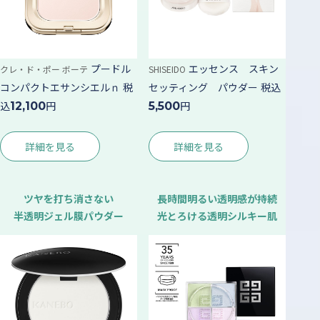
プードル
エッセンス スキン
クレ・ド・ポー ボーテ
SHISEIDO
コンパクトエサンシエルｎ
税
セッティング パウダー
税込
込
円
円
12,100
5,500
詳細を見る
詳細を見る
ツヤを打ち消さない
長時間明るい透明感が持続
半透明ジェル膜パウダー
光とろける透明シルキー肌