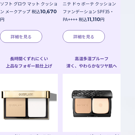
ソフト グロウ マット クッショ
ニテ ドゥ ボーテ クッション
ン メークアップ
税込
ファンデーション SPF35・
10,670
円
PA++++
税込
円
11,110
詳細を見る
詳細を見る
長時間くずれにくい
高温多湿プルーフ
上品なフォギー肌仕上げ
清く、やわらかなツヤ肌へ