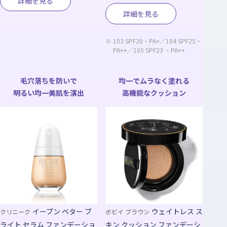
詳細を見る
詳細を見る
※
103 SPF20・PA+／104 SPF25・
PA++／105 SPF23 ・PA++
毛穴落ちを防いで
均一でムラなく塗れる
明るい均一美肌を演出
高機能なクッション
イーブン ベター ブ
ウェイトレス ス
クリニーク
ボビイ ブラウン
ライト セラム ファンデーショ
キン クッション ファンデーシ