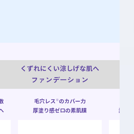
くずれにくい涼しげな肌へ
ファンデーション
薄膜密着テクノロジーで
極薄
素肌のような美しさを演出
上