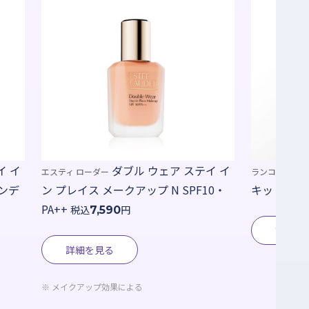
イ イ
タンイドル ウルトラ ウェア リ
ランコム
コスメデコルテ
0・
キッド Ｎ
円
税込
円
7,700
7,920
詳細を
詳細を見る