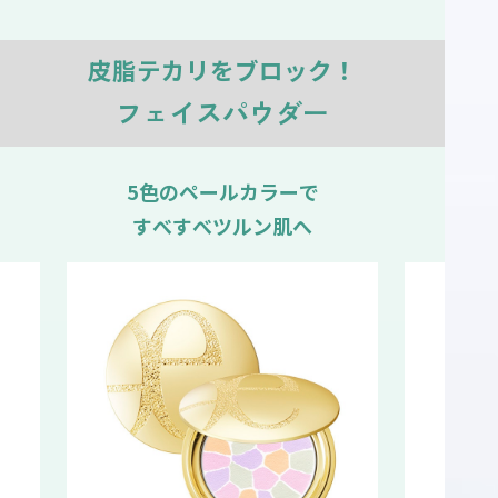
皮脂テカリをブロック！
フェイスパウダー
5色のペールカラーで
テカリ
すべすべツルン肌へ
自然なツ