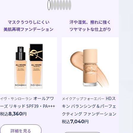
マスクうつりしにくい
汗や湿気、擦れに強く
美肌再現ファンデーション
ツヤマットな仕上がり
オールアワ
HDス
イヴ・サンローラン
メイクアップフォーエバー
ーズ リキッド SPF39・PA+++
キン バランシング＆パーフェ
税込
円
クティング ファンデーション
8,360
税込
円
7,040
詳細を見る