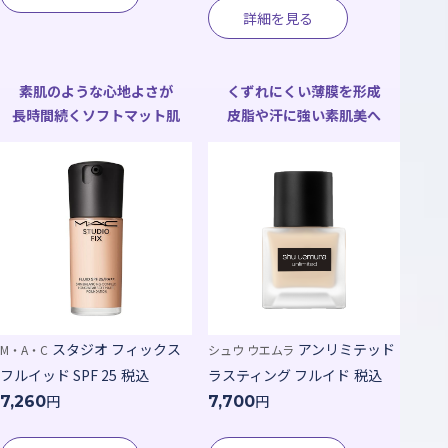
詳細を見る
素肌のような心地よさが
くずれにくい薄膜を形成
長時間続くソフトマット肌
皮脂や汗に強い素肌美へ
スタジオ フィックス
アンリミテッド
M・A・C
シュウ ウエムラ
フルイッド SPF 25
税込
ラスティング フルイド
税込
円
円
7,260
7,700