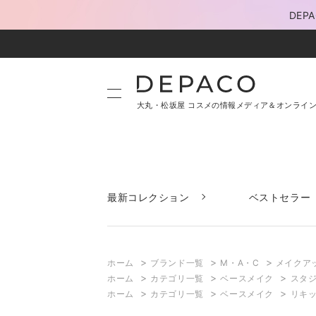
DE
大丸・松坂屋 コスメの情報メディア＆オンライ
最新コレクション
ベストセラー
>
>
>
ホーム
ブランド一覧
M・A・C
メイクア
>
>
>
ホーム
カテゴリ一覧
ベースメイク
スタジ
>
>
>
ホーム
カテゴリ一覧
ベースメイク
リキ