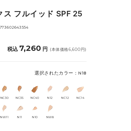
ス フルイッド SPF 25
773602643554
7,260
税込
円
(本体価格
6,600
円)
選択されたカラー：
N18
NC30
NC35
NC40
N12
NC12
NC14
NW11
N11
N10
NW8