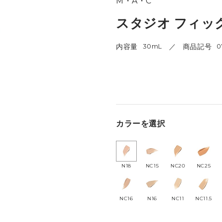
M・A・C
スタジオ フィック
内容量
30mL
商品記号
0
カラーを選択
N18
NC15
NC20
NC25
NC16
N16
NC11
NC11.5