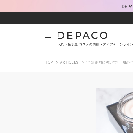
DE
大丸・松坂屋 コスメの情報メディア＆オンライ
>
>
TOP
ARTICLES
“至近距離に強い”均一肌の作