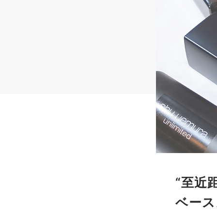
“至近
ベース