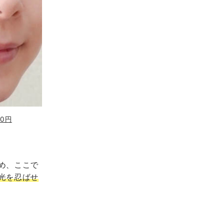
50円
め、ここで
光を忍ばせ