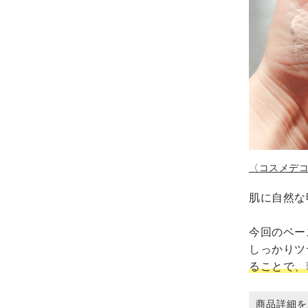
〈コスメデコル
肌に自然な
今回のベー
しっかりツ
ることで、
商品詳細を