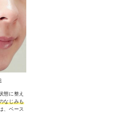
円
状態に整え
のなじみも
は、ベース