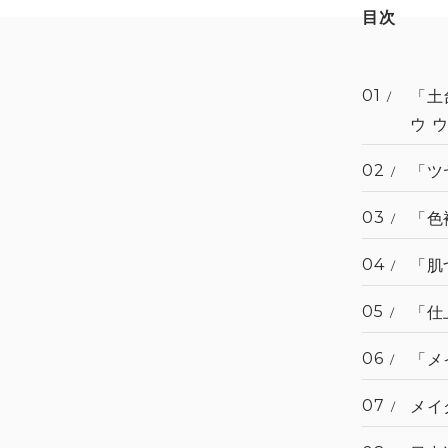
目次
01
「土
ウ 
02
「ツ
03
「色
04
「肌
05
「仕
06
「メ
07
メイ