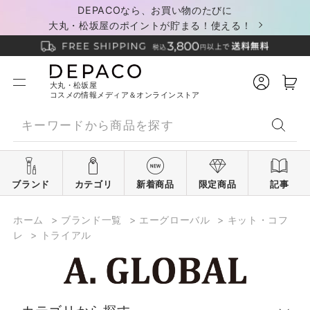
DEPACOなら、お買い物のたびに
大丸・松坂屋のポイントが貯まる！使える！
大丸・松坂屋
コスメの情報メディア＆オンラインストア
ブランド
カテゴリ
新着商品
限定商品
記事
ホーム
>
ブランド一覧
>
エーグローバル
>
キット・コフ
レ
>
トライアル