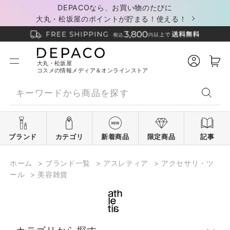
DEPACOなら、お買い物のたびに
大丸・松坂屋のポイントが貯まる！使える！
大丸・松坂屋
コスメの情報メディア＆オンラインストア
ブランド
カテゴリ
新着商品
限定商品
記事
ホーム
>
ブランド一覧
>
アスレティア
>
アクセサリ・ツ
ール
>
美容雑貨