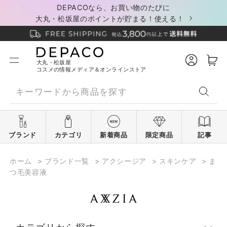
DEPACOなら、お買い物のたびに
大丸・松坂屋のポイントが貯まる！使える！
大丸・松坂屋
コスメの情報メディア＆オンラインストア
ブランド
カテゴリ
新着商品
限定商品
記事
ホーム
>
ブランド一覧
>
アクシージア
>
スキンケア
>
ま
つ毛美容液