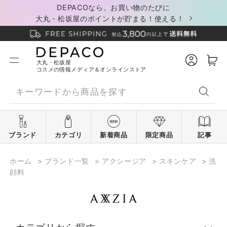
DEPACOなら、お買い物のたびに
大丸・松坂屋のポイントが貯まる！使える！
大丸・松坂屋
コスメの情報メディア＆オンラインストア
ブランド
カテゴリ
新着商品
限定商品
記事
ホーム
>
ブランド一覧
>
アクシージア
>
スキンケア
>
洗
顔料