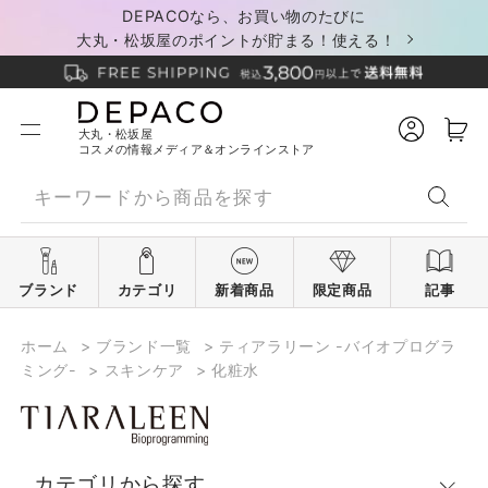
DEPACOなら、お買い物のたびに
大丸・松坂屋のポイントが貯まる！使える！
大丸・松坂屋
コスメの情報メディア＆オンラインストア
ブランド
カテゴリ
新着商品
限定商品
記事
ホーム
>
ブランド一覧
>
ティアラリーン -バイオプログラ
ミング-
>
スキンケア
>
化粧水
カテゴリから探す