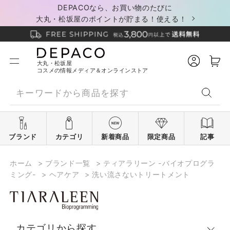
DEPACOなら、お買い物のたびに
大丸・松坂屋のポイントが貯まる！使える！
大丸・松坂屋
コスメの情報メディア＆オンラインストア
ブランド
カテゴリ
新着商品
限定商品
記事
ホーム
>
ブランド一覧
>
ティアラリーン -バイオプログラ
ミング-
>
ヘアケア
>
洗い流さないトリートメント
カテゴリから探す