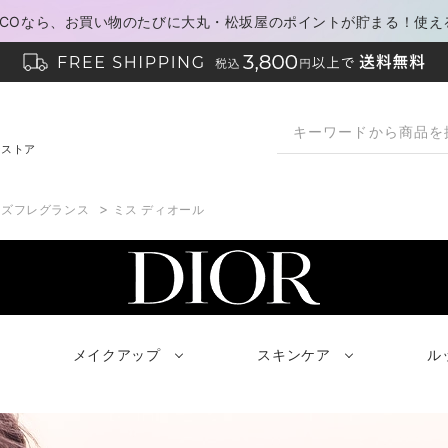
PACOなら、お買い物のたびに大丸・松坂屋のポイントが貯まる！使え
ンストア
>
ンズフレグランス
ミス ディオール
メイクアップ
スキンケア
ル