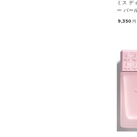
ミス デ
ー パー
9,350
円