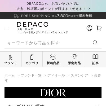
DEPACOなら、お買い物のたびに
大丸・松坂屋のポイントが貯まる！使える！
大丸・松坂屋
コスメの情報メディア＆オンラインストア
ブランド
カテゴリ
新着商品
限定商品
記事
ホーム
>
ブランド一覧
>
ディオール
>
スキンケア
>
美容
液