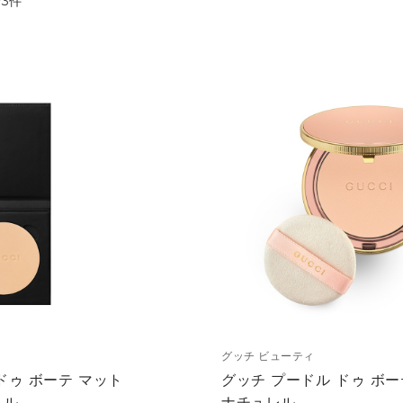
全
3
件
グッチ ビューティ
ドゥ ボーテ マット
グッチ プードル ドゥ ボー
ィル
ナチュレル