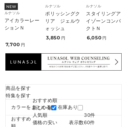
ルナソル
ルナソル
ルナソル
ポリッシングク
スタイリングア
アイカラーレー
リア ジェルウ
イゾーンコンパ
ションＮ
ォッシュ
クトＮ
3,850
6,050
円
円
7,700
円
商品を探す
特集を探す
おすすめ順
カラーをまとめる
在庫あり
新しい順
人気順
30件
おすすめ
価格の安い
表示数
60件
順