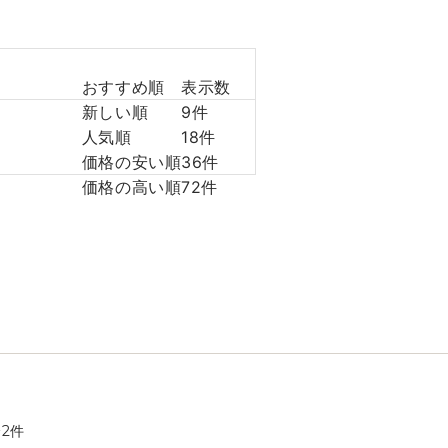
おすすめ順
表示数
新しい順
9件
人気順
18件
価格の安い順
36件
価格の高い順
72件
全
2
件