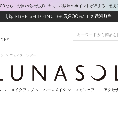
PACOなら、お買い物のたびに大丸・松坂屋のポイントが貯まる！使え
ンストア
>
イク
フェイスパウダー
レ
メイクアップ
ベースメイク
スキンケア
アクセ