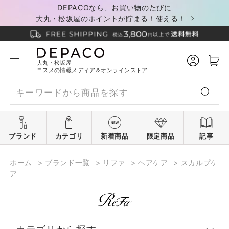
DEPACOなら、お買い物のたびに
大丸・松坂屋のポイントが貯まる！使える！
大丸・松坂屋
コスメの情報メディア＆オンラインストア
ブランド
カテゴリ
新着商品
限定商品
記事
ホーム
>
ブランド一覧
>
リファ
>
ヘアケア
>
スカルプケ
ア