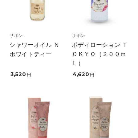
サボン
サボン
シャワーオイル Ｎ
ボディローション Ｔ
ホワイトティー
ＯＫＹＯ（２００ｍ
Ｌ）
3,520
4,620
円
円