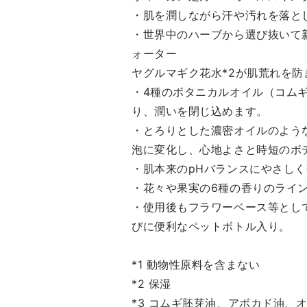
・肌を潤しながら汗や汚れを落と
・世界中のハーブから選び抜いて
ォーター
ヤグルマギク花水*2が肌荒れを
・4種のボタニカルオイル（コムギ
り、潤いを閉じ込めます。
・とろりとした濃密オイルのよう
泡に変化し、心地よさと時短のボ
・肌本来のpHバランスにやさしく寄り添
・花々や果実の6種の香りのライ
・使用後もフラワーベース等とし
びに便利なペットボトル入り。
*1 動物性原料を含まない
*2 保湿
*3 コムギ胚芽油、アボカド油、