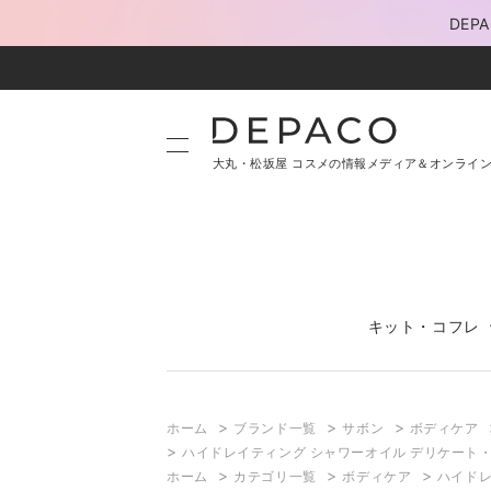
DE
大丸・松坂屋 コスメの情報メディア＆オンライ
キット・コフレ
>
>
>
ホーム
ブランド一覧
サボン
ボディケア
>
ハイドレイティング シャワーオイル デリケート・
>
>
>
ホーム
カテゴリ一覧
ボディケア
ハイドレ