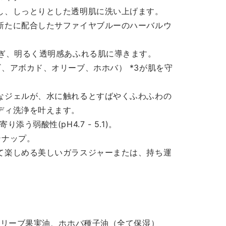
し、しっとりとした透明肌に洗い上げます。
新たに配合したサファイヤブルーのハーバルウ
防ぎ、明るく透明感あふれる肌に導きます。
、アボカド、オリーブ、ホホバ） *3が肌を守
なジェルが、水に触れるとすばやくふわふわの
ディ洗浄を叶えます。
う弱酸性(pH4.7 - 5.1)。
ンナップ。
て楽しめる美しいガラスジャーまたは、持ち運
オリーブ果実油、ホホバ種子油（全て保湿）