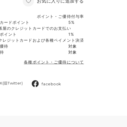
お気に入りに追加する
ポイント・ご優待付与率
カードポイント
5%
坂屋のクレジットカードでのお支払い
ポイント
1%
クレジットカードおよび各種ペイメント決済
優待
対象
待
対象
各種ポイント・ご優待について
X(旧Twitter)
facebook