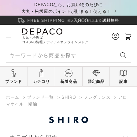
DEPACOなら、お買い物のたびに
大丸・松坂屋のポイントが貯まる！使える！
大丸・松坂屋
コスメの情報メディア＆オンラインストア
ブランド
カテゴリ
新着商品
限定商品
記事
ホーム
>
ブランド一覧
>
SHIRO
>
フレグランス
>
アロ
マオイル・精油