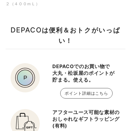
なめらかな肌をめざしま
え、透明感 のある肌の土
２（４００ｍＬ）
しょう🌸 ⸻ 🌿選べ
台づくりをご紹介いたし
るサイズ 🔹100mL … お
ます。 朝晩、洗顔後、コ
試しや持ち歩きにちょう
ットンに500円玉大含ま
DEPACO
は便利＆おトクがいっぱ
どいい💕 🔹200mL … デ
せ、目の周りと口唇を避
い！
イリー使いにぴったりの
けて優しく拭き取る事
定番サイズ💡 🔹400mL
で、古い角質を穏やかに
… リピートや毎日たっぷ
取り除き、明るく、なめ
り使いたい人におすすめ
らかな肌に導きます。 ◾️
DEPACOでのお買い物で
✨ ⸻ 💡豊富なタイ
スキンタイプ1用（乾燥
2025/01/10
2024/06/21
大丸・松坂屋のポイントが
プ展開 1️⃣ 1.0（アルコー
肌） ⭐️◾️スキンタイプ2
【CLINIQUE定番の拭き
【 私のベスコス✨"リピ
貯まる。使える。
ルフリー） → アルコール
用（乾燥～混合肌）
取り化粧水が、限定セッ
ート"アイテム❤️厳選2品
フリータイプの角質ケア
⭐️◾️スキンタイプ3用
ポイント詳細はこちら
トで登場✨✨】 みなさ
スキンケア編】 クリニー
🍀 2️⃣ 1（乾燥肌用） →
（混合～脂性肌） ◾️スキ
まこんにちは😃 毎年恒例
ク使用歴30年、ずっと使
うるおいを守りながらす
ンタイプ4用（脂性肌）
の拭き取り化粧水限定セ
い続けたい、私のリピー
アフターユース可能な素材の
べすべ肌へ🌷 3️⃣ 2（混
⭐️◾️スーッとする清涼感
ット😊数量限定で販売し
トアイテム。 今の私が保
おしゃれなギフトラッピング
合肌〜普通肌用） → 肌を
がない方が良い方は、1.0
ております♪ 拭き取り化
ててるのは、これのお陰
(有料)
整えてなめらかに💎 4️⃣
のアルコールフリータイ
粧水現品に、可愛いポー
と言っても過言ではな