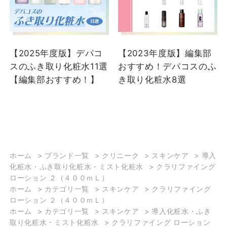
大丸下関店
大丸下関店
【2025年度版】デパコ
【2023年度版】編集部
スのふき取り化粧水11選
おすすめ！デパコスのふ
【編集部おすすめ！】
き取り化粧水8選
2025/08/22
2025/07/01
【クリニーク定番！拭き
【大本命‼️クリニーク拭き
ホーム
>
ブランド一覧
>
クリニーク
>
スキンケア
>
導入
取りローション✨️】 「自
取り化粧水が、限定セッ
化粧水・ふき取り化粧水・ミスト化粧水
>
クラリファイング
分に合うのが必ず見つか
トで登場✨✨】 暑い今
ローション ２（４００ｍＬ）
る！」と人気の拭き取り
だからこそ、いつものス
ホーム
>
カテゴリ一覧
>
スキンケア
>
クラリファイング
タイプの角質ケアローシ
キンケアに手軽にプラス
ローション ２（４００ｍＬ）
クリニーク
クリニーク
ョン✨ 毎日のスキンケア
ワンできる「ふき取り化
ホーム
>
カテゴリ一覧
>
スキンケア
>
導入化粧水・ふき
Jun
Jun
にプラスして、つるんと
粧水」☝️ 健やかに肌を整
取り化粧水・ミスト化粧水
>
クラリファイング ローション
大丸下関店
大丸下関店