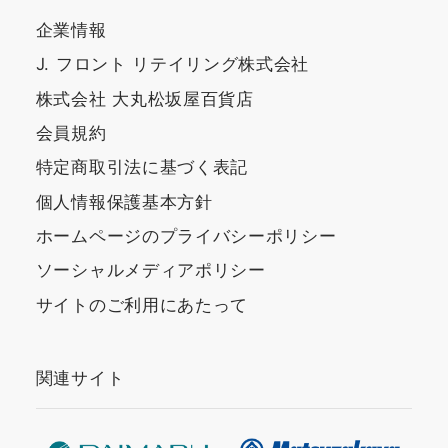
もございます。 ※セット
ー ラディカル ブライト
は、数に限りがございま
セラム』が、クリニーク
企業情報
すので、場合によって
人気アイテムと一緒にお
J. フロント リテイリング株式会社
は、品切れの恐れがござ
得に試せるセットがござ
株式会社 大丸松坂屋百貨店
います。予めご了承下さ
います♪是非、この機会
い。
に、私のお勧めアイテム
会員規約
をご体感下さい😊 ※セッ
特定商取引法に基づく表記
トは、数に限りがござい
個人情報保護基本方針
ます。場合によっては、
品切れの恐れがございま
ホームページのプライバシーポリシー
す。予めご了承下さい。
ソーシャルメディアポリシー
サイトのご利用にあたって
関連サイト