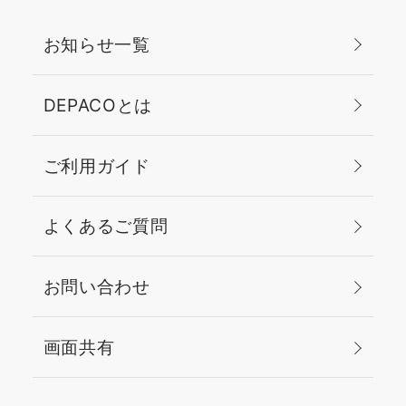
するには、 容量
心地です。これからの季
なるのも嬉しいポイント
◆ポーチ(サイズ約W195
200ml(約2ヶ月分)
節に特に取り入れて欲し
✨ ⸻ サイズもタイプ
x H110 x D50mm) 今な
お知らせ一覧
400ml(約4ヶ月分)
い私のイチ押しアイテム
も使い方もシンプルなの
ら、拭き取り化粧水をご
が対象です♪ (セット内
です✨✨ 厳選❶クラリ
でスキンケア初心者さん
利用でクレンジング、乳
容) ✔️◎クラリファイン
ファイング ローション
DEPACOとは
にもぴったりです🥺💖
液のギフトサイズにポー
グローション(現品) ✔️ オ
(スキンタイプ別) 🔶スキ
自分に合う1本を見つけ
チが付いたセットが現品
ール アバウト アイ ✔️ テ
ンタイプ1用（乾燥肌）
て、毎日のケアをもっと
のお値段でお試しいただ
イク ザ デイ オフ フェー
🔶スキンタイプ2用（乾
ご利用ガイド
楽しくしましょう🌸
けます✨✨ この機会に
シャル ムース ✔️ ドラマ
燥～混合肌） 🔶スキンタ
是非スタートしてみませ
ティカリー ディファレン
イプ3用（混合～脂性肌）
んか？ ※セットは、数に
よくあるご質問
ト モイスチャライジング
🔶スキンタイプ4用（脂
限りがございます。 場合
ローション プラス この機
性肌） 🔶スースーしない
によっては、品切れの恐
会に、私もイチ押し拭き
方がいい方は、1.0のアル
お問い合わせ
れがございます。予めご
取り化粧水を是非手に取
コールフリータイプがお
了承下さい。
ってみませんか？いつも
勧め。(オールスキン) 厳
ご愛用の方もこの機会に
選❷イーブン ベター ラデ
画面共有
是非ご利用くださいませ
ィカル ブライト セラム
🧐 各商品、単品での販売
今なら、『イーブン ベタ