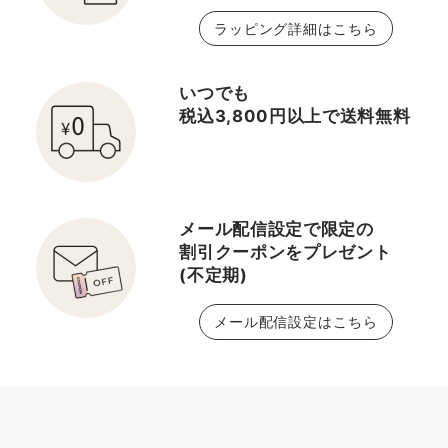
3（脂性肌用） → 皮脂や
プがお勧め。(オールスキ
チと洗顔、乳液、アイク
い！！ なんと言っても、
ラッピング詳細はこちら
ざらつきをすっきり✨
ン) スキンタイプの番号が
リームのお試しギフトが
クリニークといえばこれ
5️⃣ 4（とってもオイリー
わかれば、あなたの番号
拭き取り化粧水現品のお
でしょう。という人気ア
肌用） → テカリが気にな
の拭き取り化粧水を選ん
いつでも
値段で試せます♪ ◾️スキ
イテム、『クラリファイ
る方にさらさら感🌞 6️⃣
で下さい♪ (DEPACOで
税込3,800円以上で送料無料
ンタイプ1用（乾燥肌）
ング ローション』拭き取
アクネタイプ（薬用ロー
は、セットの対象製品が
◾️スキンタイプ2用（乾
り化粧水です☝️ (私はタ
ション） → ニキビを防ぎ
⭐️マークのタイプのみで
燥～混合肌） ◾️スキンタ
イプ3番を愛用中🧴) 特に
たい方に心強い味方💚
す) 【セット内容】 ◆ク
イプ3用（混合～脂性肌）
暑くなるこれからの季節
⸻ 🧴使い方ポイント
ラリファイングローショ
◾️スキンタイプ4用（脂
は、拭き取った後の気持
メール配信設定で限定の
✔️ 洗顔後すぐに使用 ✔️
ン200mlか400ml(現品)
性肌） ◾️スーッとする清
ち良さ、一度使うとやみ
割引クーポンをプレゼント
コットンに適量をとっ
◆テイク ザ デイ オフ ク
涼感がない方が良い方
つきになる一品です！ も
(不定期)
て、顔全体をすべらせる
レンジング バーム(クレン
は、1.0のアルコールフリ
う一つ、手放せないリピ
ようにふき取ります🍀
ジングバーム)15mL(ギフ
メール配信設定はこちら
ータイプがお勧め。(オー
ートアイテムが『イーブ
✔️ ざらつきやTゾーンな
トサイズ) ◆ドラマティ
ルスキン) スキンタイプの
ン ベター ラディカル ブ
ど、気になる部分はやさ
カリー ディファレント モ
番号がわかれば、あなた
ライト セラム』☝️ 乳白
しく重ねてケア💡 ✔️ そ
イスチャライジング ロー
の番号の拭き取り化粧水
色のトロッとした美容液
のあとに乳液や美容液を
ション プラス(乳
を選んで下さい♪セットに
は、しっとりとした使い
重ねると、なじみが良く
液)30mL(ギフトサイズ)