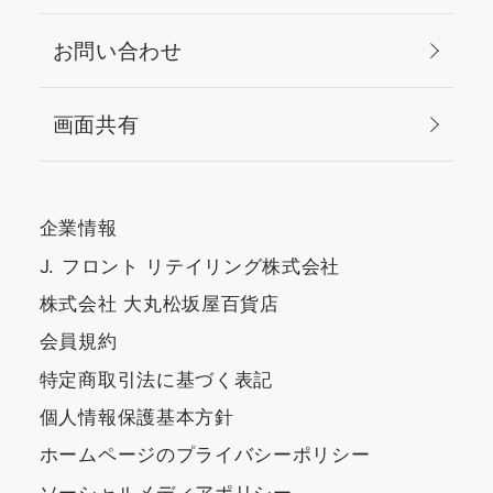
もプラス🎶 ブラックハニ
ーにこちらを重ねるとピ
お問い合わせ
ンク味が増してお気に入
りです💓 写真を撮る機
画面共有
会も増えるこのシーズン
に、クリニークのメイク
アイテムで是非素敵にメ
イクアップをお楽しみく
企業情報
ださい🥳
J. フロント リテイリング株式会社
株式会社 大丸松坂屋百貨店
会員規約
特定商取引法に基づく表記
個人情報保護基本方針
ホームページのプライバシーポリシー
ソーシャルメディアポリシー