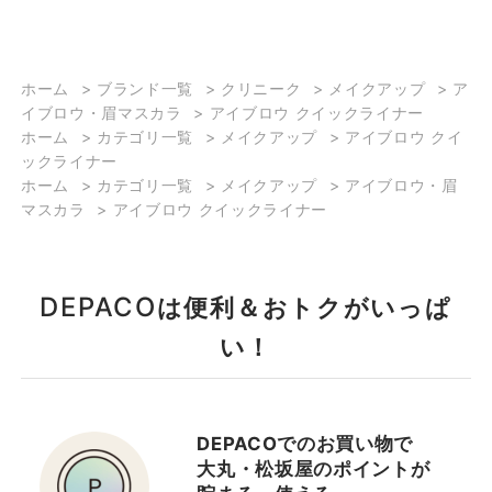
2023/12/26
2023/12/26
【💖私のイチ押しベスト
【鉄板ブラウン🤎写真盛
ホーム
>
ブランド一覧
>
クリニーク
>
メイクアップ
>
ア
コスメ💖】 皆さんこん
りバッチリメイク】 こん
イブロウ・眉マスカラ
>
アイブロウ クイックライナー
にちは♪ ご覧頂きありが
にちは✨ ご覧下さり有難
ホーム
>
カテゴリ一覧
>
メイクアップ
>
アイブロウ クイ
とうございます😊大丸下
うございます❣️ 本日は
ックライナー
関店のJUNです。 本日
下半期MY BEST LOOKを
ホーム
>
カテゴリ一覧
>
メイクアップ
>
アイブロウ・眉
は、『MYベストメイク
ご紹介🎶 まずはポイン
マスカラ
>
アイブロウ クイックライナー
LOOK』に『私のイチ押し
トのアイメイク👀 私は
ベスト3アイテム』を併せ
目元を横に広く縦に広く
てご紹介させて頂きます♪
見せたいので、 アイシャ
DEPACO
は便利＆おトクがいっぱ
［使用アイテム］ 第１位
ドウはシンプルにブラウ
🔳ラッシュ パワー マス
ンでグラデーションを🤎
い！
カラ ロング ウェアリング
リキッドアイライナーで
フォーミュラ ♯ ０１ブ
目尻をすっと延長し横幅
ラック 第２位 🔳オール
アップ⤴️ 繰り出しペン
DEPACOでのお買い物で
モスト リップスティッ
シルアイライナーで睫毛
大丸・松坂屋のポイントが
ク ♯ ブラック ハニー
の際をしっかり埋めて目