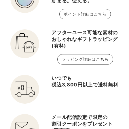
貯まる。使える。
第３位 🔳オール アバウ
力アップ⤴️ 下は柔らか
ト シャドウ デュオ ♯ ０
いペンシルアイライナ
ポイント詳細はこちら
１ ライク ミンク ④🔳
ー！ カラーは優しい印象
チーク ポップ ♯ 01 ジン
のブラウンをチョイス🎶
ジャー ポップ ⑤🔳イー
アイブロウペンシルは柔
アフターユース可能な素材の
ブン ベター ブライトニン
らかくて描きやすいので
おしゃれなギフトラッピング
(有料)
グ ルース パウダー C
涙袋も描いちゃいます👀
⑥🔳イーブン ベター ブ
睫毛はラッシュパワーマ
ラッピング詳細はこちら
ライト セラム ファンデー
スカラ❣️ 1本1本をセパレ
ション 20 ♯ 64 クリー
ートしながら、細く長く
ム ベージュ ⑦🔳インパ
繊細に仕上がります✨️
いつでも
クト リキッド アイライナ
このメイクは写真でも目
税込3,800円以上で送料無料
ー ♯ 03 ダーク ブラウ
元がばっちり大きく見え
ン ⑧🔳アイブロウ クイ
るのでオススメです🫶
ックライナー ♯ 04 ディ
ベースメイクはふんわり
ープ ブラウン ⑨🔳ポッ
としたパウダーファンデ
メール配信設定で限定の
プ リップ プラッシュ ♯
ーション😊 こちらは、し
割引クーポンをプレゼント
03 ブリュレ どれも定番
っとりなめらかでナチュ