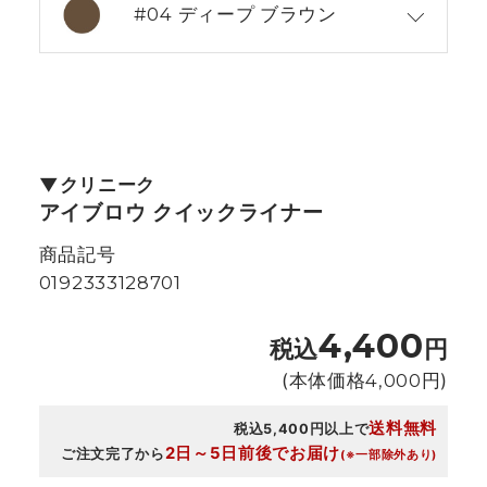
#04 ディープ ブラウン
クリニーク
アイブロウ クイックライナー
商品記号
0192333128701
4,400
税込
円
(本体価格
4,000
円)
送料無料
税込5,400円以上で
2日～5日前後でお届け
ご注文完了から
(※一部除外あり)