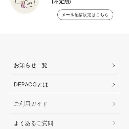
(不定期)
カラーで、手に取りやす
ラルなのに、すみずみま
い一品となっております♪
で色ムラのない均一美肌
メール配信設定はこちら
直接試したい方は、是非
にしてくれます💞 お色
店頭へお立ち寄り下さ
味は64番が標準色 63番
い。あなたにピッタリの
が標準より少し明るめの
色味やアイテムをご案内
カラーです😊 チークは
させて頂きます✨✨ ご
メロンポップで多幸感ア
覧いただきありがとうご
ップ💞 上から肌なじみの
ざいました😊
良いゴールドカラーのハ
お知らせ一覧
イライトで艶感と立体感
アップ✨️ リップカラー
はSNSで話題のブラック
DEPACOとは
ハニー💄 黒ザクロのよ
うなダークレッドです
ご利用ガイド
が、自然な血色感を引き
出してくれる万能カラー
です︎💕︎ 私は更にツヤが
よくあるご質問
欲しいのでリップグロス