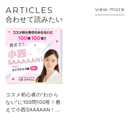
VOICE
ARTICLES
view more
合わせて読みたい
ショップスタッフ・ブランド担当者のおすす
めをご紹介
クリニーク
クリニーク
Jun
羽宮
大丸下関店
大丸下関店
コスメ初心者の“わから
ない”に100問100答！教
えて小西SAAAAAN！...