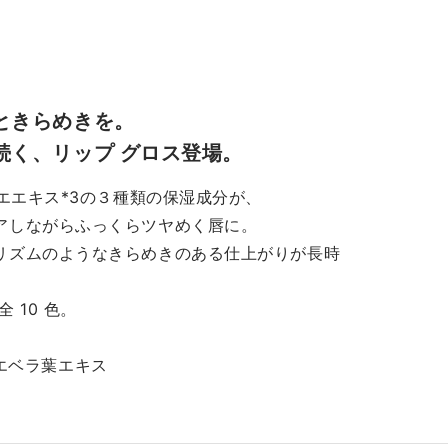
せると、どんな肌色や唇に
売の度に話題になったバレ
溶け込むシアーな仕上がり
ーナポップをご紹介します
なります。 ※人気商品のた
🤍 バレリーナポップは柔
、一時的に品切れしている
かい白みピンクで、どんな
合もございます。 そし
肌のトーンの方にもおすす
ときらめきを。
、秋冬におすすめの「ポッ
なアイテムです☺️ 単体で
続く、リップ グロス登場。
リッププラッシュ」も紹介
十分可愛いですが、クリニ
します！ 長時間みずみず
クでは2色使いをおすすめ
ロエエキス*3の３種類の保湿成分が、
さと潤いが続く、唇にとろ
おります！ 特に濃いカラー
アしながらふっくらツヤめく唇に。
るようなツヤ感を与えるリ
淡いカラーを重ねるのがお
リズムのようなきらめきのある仕上がりが長時
プグロスです。 《ポップ
すめです！先に濃いカラー
ッププラッシュ色味紹介》
つけてから明るいカラーを
01 ブラックハニー 自然
ねることで、 じゅわっとに
 10 色。
血色感、自分だけの発色を
むような血色感※を演出で
えてくれる色 #03 ブリュ
す🥰 2色重ねても粉っぽ
アロエベラ葉エキス
 ゴールドのラメが秋冬
らず、しっとり肌に密着し
華やかさを演出する色 #04
くれるのも嬉しいポイント
ューシーアップル ブル
す✨ さらに、クリニーク