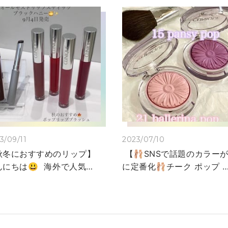
3/09/11
2023/07/10
秋冬におすすめのリップ】
【🩰SNSで話題のカラー
んにちは😃 海外で人気の
に定番化🩰チーク ポップ 
オールモストリップスティ
レリーナポップ】 こんに
クブラックハニー」がつい
は！ 皆さん、クリニークで
日本でも発売🍯✨ ザクロ
人気のチークポップはご存
ようなダークレッドを唇に
ですか？ 今回はその中でも