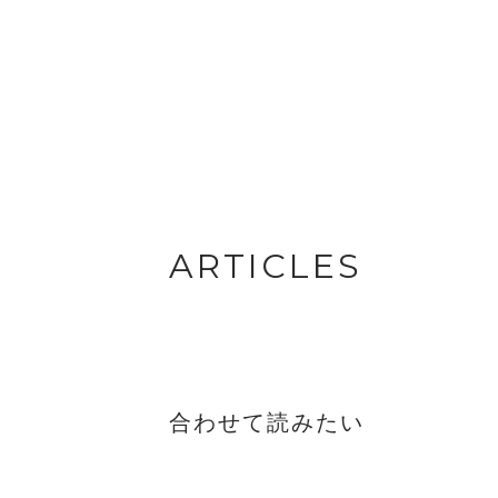
ー ♯ 03 ダーク ブラウン
ベ
⑧🔳アイブロウ クイックラ
色
イナー ♯ 04 ディープ ブラ
然
ウン ⑨🔳ポップ リップ プ
心
ラッシュ ♯ 03 ブリュレ ど
#
れも定番カラーで、手に取り
リ
やすい一品となっております
秋
♪ 直接試したい方は、是非店
非
頭へお立ち寄り下さい。あな
たにピッタリの色味やアイテ
ARTICLES
ムをご案内させて頂きます
✨✨ ご覧いただきありがと
うございました😊
合わせて読みたい