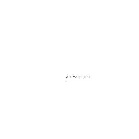
な
本で韓国でも大人気カラー！
！
単体でつけても、リップ、リ
ツヤ
ップライナーと合わせて使っ
い
ていただいてもオススメです
カラ
🤍🤍
ッ
🧸
で演
す
イ
view more
※
の
＿
ー
バ
ジ
プ
 ＿