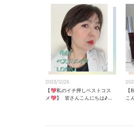
2023/12/26
202
【💖私のイチ押しベストコス
【
メ💖】 皆さんこんにちは♪
こ
ご覧頂きありがとうございま
「
す😊大丸下関店のJUNです。
ッ
本日は、『MYベストメイク
に
LOOK』に『私のイチ押しベ
の