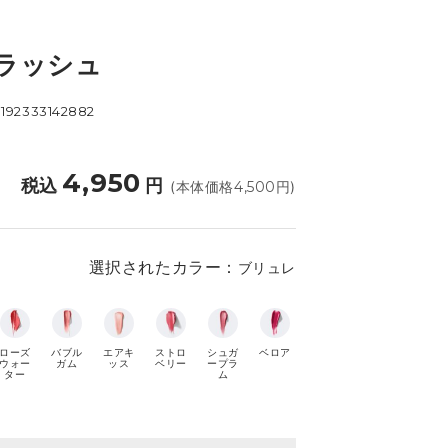
プラッシュ
192333142882
4,950
税込
円
(本体価格
4,500
円)
選択されたカラー：
ブリュレ
ローズ
バブル
エアキ
ストロ
シュガ
ベロア
ウォー
ガム
ッス
ベリー
ープラ
ター
ム