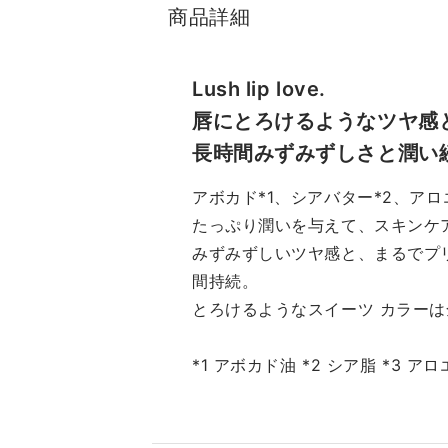
スト3アイテム』を併せてご紹
の
商品詳細
介させて頂きます♪ ［使用ア
も
イテム］ 第１位 🔳ラッシュ
に
パワー マスカラ ロング ウェ
め
Lush lip love.
アリング フォーミュラ ♯ ０
場
唇にとろけるようなツヤ感
１ブラック 第２位 🔳オール
て
長時間みずみずしさと潤い
モスト リップスティック ♯
プ
ブラック ハニー 第３位 🔳オ
致
アボカド*1、シアバター*2、ア
ール アバウト シャドウ デュ
し
たっぷり潤いを与えて、スキンケ
オ ♯ ０１ ライク ミンク
け
みずみずしいツヤ感と、まるでプ
④🔳チーク ポップ ♯ 01 ジ
ッ
ンジャー ポップ ⑤🔳イーブ
リ
間持続。
ン ベター ブライトニング ル
#
とろけるようなスイーツ カラーは全
ース パウダー C ⑥🔳イー
な
ブン ベター ブライト セラム
叶
*1 アボカド油 *2 シア脂 *3 
ファンデーション 20 ♯ 64
レ
クリーム ベージュ ⑦🔳イン
の
パクト リキッド アイライナ
ジ