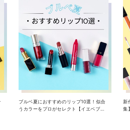
＿＿＿＿＿＿＿＿＿＿＿＿
＿
合
ブルベ夏におすすめのリップ10選！似合
新
うカラーをプロがセレクト【イエベブ...
集