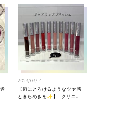
2023/03/14
が遂
【唇にとろけるようなツヤ感
バ
ときらめきを✨】 クリニー
ち
クより長時間みずみずしさと
大
潤い続くリップグロスのご紹
じ
介です💄 「ポップ リップ
発
プラッシュ」 アボカド※1、