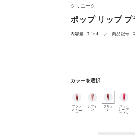
クリニーク
ポップ リップ 
内容量
3.4mL
商品記号
0
カラーを選択
ブラッ
シフォ
ブリュ
ジュー
ク ハニ
ン
レ
シー ア
ー
ップル