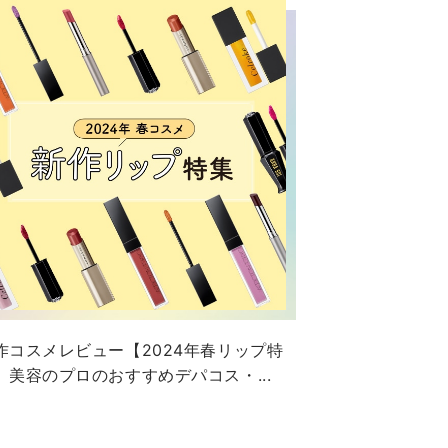
＿
作コスメレビュー【2024年春リップ特
】美容のプロのおすすめデパコス・...