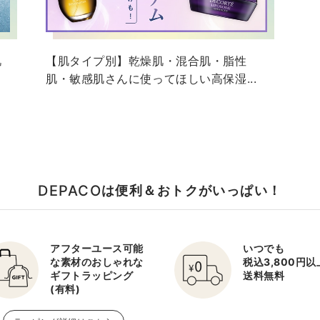
肌
【肌タイプ別】乾燥肌・混合肌・脂性
肌・敏感肌さんに使ってほしい高保湿...
ervices.aspx#OC01"
DEPACO
は便利＆おトクがいっぱい！
アフターユース可能
いつでも
な素材のおしゃれな
税込3,800円
ギフトラッピング
送料無料
(有料)