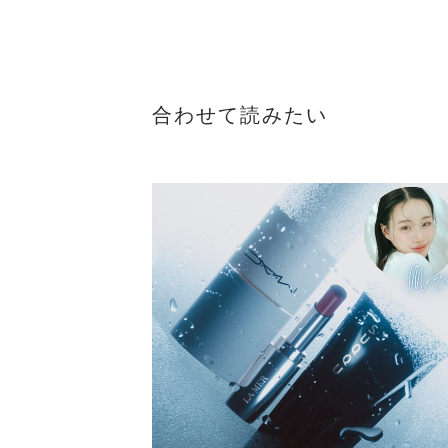
にもおすすめです♡ *ジャイ
アントシーケルプ(海藻)など
からなる保湿成分 ＿＿＿＿＿
＿＿＿＿＿＿＿＿＿ 《ご案
合わせて読みたい
内・お知らせ》 DEPACO会員
様・無料サービス ブランド横
断型の【オンラインカウンセ
リング】を実施中です！ ブラ
ンドがたくさんあって 何を使
えばいいか分からないな…な
ど デパコス選びでお困りでは
ないですか？ そんな時は…
【オンラインカウンセリン
グ】をご利用ください！ 私た
ちDEPACOビューティーアド
バイザーが ブランドの枠を超
えてお客様におすすめの コス
メをご提案いたします。 ちょ