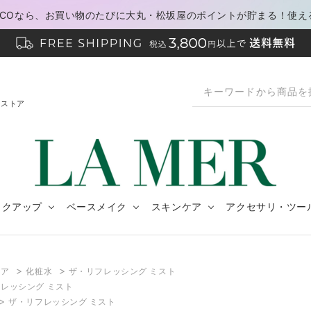
PACOなら、お買い物のたびに大丸・松坂屋のポイントが貯まる！使え
ンストア
イクアップ
ベースメイク
スキンケア
アクセサリ・ツー
>
>
ケア
化粧水
ザ・リフレッシング ミスト
レッシング ミスト
>
ザ・リフレッシング ミスト