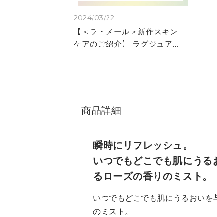
2024/03/22
【＜ラ・メール＞新作スキン
ケアのご紹介】 ラグジュアリ
ー スキンケアブランド＜ラ・
メール＞から新作登場です！
独自の保湿成分*で乾燥から肌
を守りお肌を整えます。 贅沢
で、優雅な気持ちに浸れる
商品詳細
ラ・メールのスキンケア、チ
ェックしてみてくださいね♡
✔ザ・クール クレンジング
瞬時にリフレッシュ。
ミセラー ウォーター200mL
いつでもどこでも肌にうる
※ザ・クレンジングウォーター
るローズの香りのミスト。
と同じ処方。パッケージのみ
変更 ふき取りタイプのクレン
いつでもどこでも肌にうるおいを
ジングウォーター！必要なう
のミスト。
るおいはそのままに、ウォー