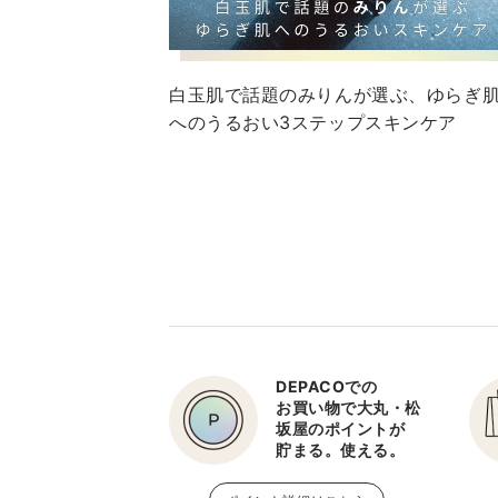
っとしたお悩みでももちろん
OKですので 是非、お気軽に
ご相談くださいね。 皆さまの
白玉肌で話題のみりんが選ぶ、ゆらぎ
ご予約お待ちしております♪
へのうるおい3ステップスキンケア
<a
href="https://depaco.daimaru-
matsuzakaya.jp/shop/pages/onlines
style="text-decoration:
underline; font-
weight:700;">ご予約はこち
ら</a> ＿＿＿＿＿＿＿＿＿
＿＿＿＿＿
DEPACOでの
お買い物で大丸・松
坂屋のポイントが
貯まる。使える。