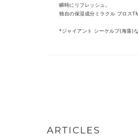
瞬時にリフレッシュ。
タープルーフの ポイントメイ
クは優しくOFF。洗い流し不
独自の保湿成分ミラクル ブロスT
要で手軽さもポイントです♡
✔ザ・リフレッシング ミスト
*ジャイアント シーケルプ(海藻
100mL ※ザ・ミストと同じ処
方 いつでもどごでも簡単保
湿！乾燥を感じた時やリフレ
ッシュしたい時に。 優雅な香
りもおすすめポイントです♡
✔ザ・モイスチャライジング
フレッシュ クリーム 30mL／
60mL しっかりうるおいを与
えてハリやキメの整ったお肌
に導いてくれるみずみずしい
フレッシュなクリーム。 乾燥
するシーズンはもちろん、さ
ARTICLES
らっとしたテクスチャーなの
で、、これから暑くなる季節