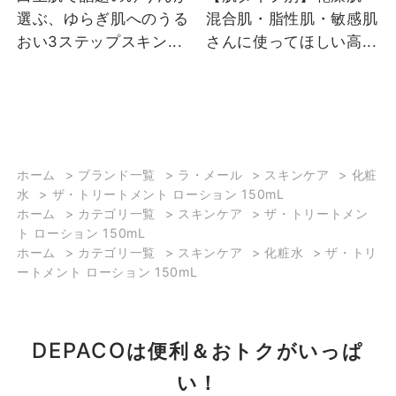
選ぶ、ゆらぎ肌へのうる
混合肌・脂性肌・敏感肌
おい3ステップスキン...
さんに使ってほしい高...
2023/12/18
【年末年始のご褒美スキ
ホーム
>
ブランド一覧
>
ラ・メール
>
スキンケア
>
化粧
ンケア～化粧水～】 12
水
>
ザ・トリートメント ローション 150mL
月も半ばを過ぎ、今年も
ホーム
>
カテゴリ一覧
>
スキンケア
>
ザ・トリートメン
残りわずかになってきま
ト ローション 150mL
したね…！ 今年1年頑張っ
ホーム
>
カテゴリ一覧
>
スキンケア
>
化粧水
>
ザ・トリ
たご自身への『ご褒美ス
ートメント ローション 150mL
キンケア』はいかがです
か？ 本日はご褒美にふさ
わしい、デパコス化粧水
DEPACO
は便利＆おトクがいっぱ
の中でも高価格帯のおす
すめ化粧水をご紹介！ 濃
い！