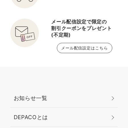
けのスペシャルな内容を5
本立てでご用意していま
す！ <a
メール配信設定で限定の
href="https://depaco.daimaru-
割引クーポンをプレゼント
matsuzakaya.jp/shop/pages/depacoba_festa.aspx"
(不定期)
style="text-decoration:
underline; font-
メール配信設定はこちら
weight:700;">こちらか
らご覧ください</a> ＿
＿＿＿＿＿＿＿＿＿＿＿
＿＿ DEPACO会員様・
無料サービス 【オンライ
ンカウンセリング】を実
施中です！ 是非、お気軽
お知らせ一覧
にご相談くださいね！ 皆
さまのご予約お待ちして
おります♪ <a
DEPACOとは
href="https://depaco.daimaru-