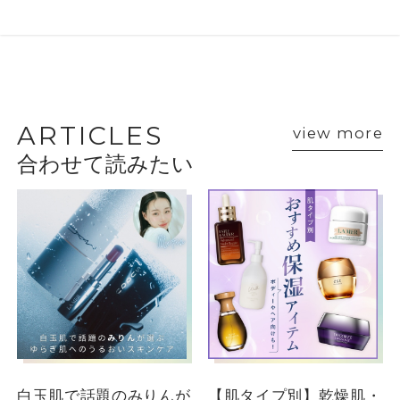
BEAUTY ADVISER’S
VOICE
ARTICLES
view more
合わせて読みたい
ショップスタッフ・ブランド担当者のおすす
めをご紹介
DEPACO BA
釣川
DEPACO BA
白玉肌で話題のみりんが
【肌タイプ別】乾燥肌・