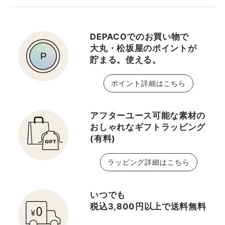
厚で贅沢なテクスチャー
や、スキンケアの気分を
高めてくれる優雅な香り
DEPACOでのお買い物で
も ご褒美アイテムとして
大丸・松坂屋のポイントが
もぴったりですよ。 是非
貯まる。使える。
チェックしてみてくださ
いね♡ ✔︎＜ラ・メール
ポイント詳細はこちら
＞ザ・トリートメント ロ
ーション ✔︎＜クレ・
ド・ポー ボーテ＞ローシ
アフターユース可能な素材の
ョンイドロＡ ｎ【医薬部
おしゃれなギフトラッピング
(有料)
外品】 ✔︎＜ポーラ＞B.A
ローション ＿＿＿＿＿
ラッピング詳細はこちら
＿＿＿＿＿＿＿＿＿ 無料
で楽しめる、スペシャル
イベント 【DEPACO BA
いつでも
FESTA!!】 12/26 10:00
税込3,800円以上で送料無料
まで開催中♪ この期間だ