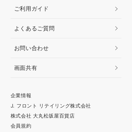
matsuzakaya.jp/shop/pages/onlineservices.aspx#O
ご利用ガイド
style="text-decoration:
underline; font-
weight:700;">ご予約は
よくあるご質問
こちら</a> ＿＿＿＿＿＿
＿＿＿＿＿＿＿＿
お問い合わせ
画面共有
企業情報
J. フロント リテイリング株式会社
株式会社 大丸松坂屋百貨店
会員規約