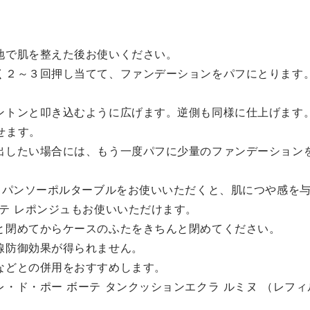
別売り ※タンクッショ
りが長時間持続 仕上がり：
エクラ ルミヌとタンクッシ
やかなつや 肌悩み：乾燥・
ンエクラ ナチュレルはケー
凸 ------------------------
地で肌を整えた後お使いください。
種類が異なります。 -----
-----------------------
--------------------------
★DEPACOでクレ・ド・ポ
く２～３回押し当てて、ファンデーションをパフにとります
ボーテ のポイントも貯まり
。
ンを塗るときの5つのポイン
す✨ DEPACO会員情報と
ントンと叩き込むように広げます。逆側も同様に仕上げます
 ①使用量の目安は「パフ
レ・ド・ポー ボーテ メン
せます。
量＝顔半分」 ②ファンデ
ーシッププログラム会員ID
出したい場合には、もう一度パフに少量のファンデーション
ションは軽くとって軽くト
情報を連携いただくことで
トンと押し当てる ③ツヤ
ーソナルなブランド体験を
テ パンソーポルターブルをお使いいただくと、肌につや感を
出したい時はパフはすべら
楽しみいただけます。 クレ
テ レポンジュもお使いいただけます。
ない ④ツヤが欲しいとこ
ド・ポー ボーテ の会員ポ
は、ほおの高いところなど
ントがDEPACOでの購入で
と閉めてからケースのふたをきちんと閉めてください。
ヤをアップさせたい部位に
与されますので、ぜひご登
線防御効果が得られません。
ね塗り ⑤ 小鼻や目のキワ
ください。 DEPACO会員登録
などとの併用をおすすめします。
ど細かい部分にはパフを折
およびクレ・ド・ポー ボー
・ド・ポー ボーテ タンクッションエクラ ルミヌ （レフ
て使う 乾燥などのさま
メンバーシッププログラム