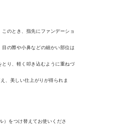
華
種類が異なります 乾燥などの
凹
さまざまなダメージ要因から
--
肌を守り、みずみずしくすこ
やかな輝きを引き出す独自成
ー
分スキンイルミネイター*配
。このとき、指先にファンデーショ
ま
合。 *スキンイルミネイター
ク
（保湿・整肌）配合（加水分
。目の際や小鼻などの細かい部位は
バ
解シルク、加水分解コンキオ
の
リン、テアニン、トウキエキ
をとり、軽く叩き込むように重ねづ
パ
ス、シソエキス、グリシン、
お
グリセリン、PEG/PPG-14/12
与え、美しい仕上がりが得られま
・
ジメチルエーテル、トレハロ
イ
ース) この機会にぜひお試し
付
下さい♡ DEPACOでクレ・
録
ド・ポー ボーテのポイントも
貯まります！ DEPACO会員登
テ
録とクレ・ド・ポー ボーテ
ィル）をつけ替えてお使いくださ
の
メンバーシッププログラムの