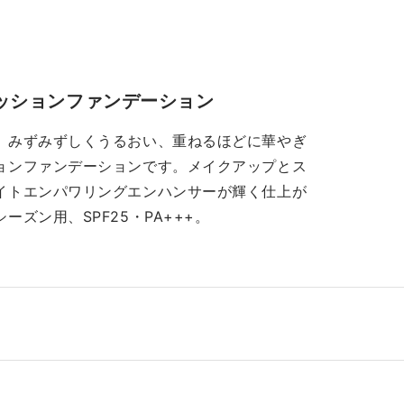
ースペシャリストのsakiで
のasuです。 ご覧いただき
。 ご覧いただきありがとう
りがとうございます。 本日
ます。 夏でもつや肌✨
は、持ち運びやお直しにも
適なつや肌を演出するクッ
利なクッションファンデー
ョンファンデーションをご
ョンをご紹介します✨ ダイヤ
ッションファンデーション
す⭐︎ ----おすすめの
モンドの輝きに着目して開
ンデーション---- タンク
され、重ねるほどに華やぎ
。みずみずしくうるおい、重ねるほどに華やぎ
ションエクラ ルミヌ 仕上
満ちたつや肌を実現するク
ョンファンデーションです。メイクアップとス
 : 華やかなツヤ カバーし
ションファンデーションで
イトエンパワリングエンハンサーが輝く仕上が
肌悩み：乾燥・凹凸 ダイ
す。 この機会にぜひ、お試
ズン用、SPF25・PA+++。
モンドの輝きのようにみず
ください♪ ----------------
ずしくうるおい、 重ねるほ
---------------------------
に華やぎに満ちたつや肌を
-- ◉タンクッションエクラ 
出します。 気温が高い時期
ミヌ SPF25・PA +++ ケ
も快適なつや肌で過ごせる
ス別／レフィル対応 全6
やかなファンデーションで
オールシーズン用 ☑︎自由自在
SPF25・
なつやとカバー力を叶え、
+++ レフィル(パフ付き)
るおいとみずみずしい仕上