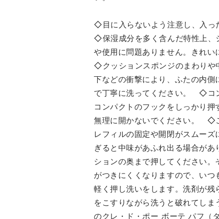
キンイルミネイター（保湿・
ざ
整肌）配合（加水分解シル
守
◇目に入らないよう注意し、入っ
ク、加水分解コンキオリン、
な
◇保湿成分を多く含んだ特性上、
テアニン、トウキエキス、シ
キ
ソエキス、グリシン、グリセ
や使用に問題ありません。きれい
ス
リン、PEG/PPG-14/12ジメチ
湿
◇クッションスポンジのまわりや
ルエーテル、トレハロース)
ル
下などの衝撃により、ふたの内側
マスクによるメイクのヨレ・
ン
で丁寧に洗ってください。 ◇コ
薄れも防ぎ、みずみずしい仕
ス
コンパクトのフックをしっかり押
上がりが長時間持続し乾燥を
グリ
無理に開かないでください。 ◇
防ぎながら過ごせます。 重ね
ジ
レフィルの固定や開閉がスムーズ
るごとに、つやとカバー力を
ース) 紫外線や
ぎると中味があふれ出る場合があ
叶え、化粧直しをするたびに
や
ションの奥まで押してください。
肌にうるおいと輝きを与えま
て
す。 紫外線やブルーライトや
ケアしま
がつきにくくなりますので、いつ
赤外線を含む太陽光によって
レ
軽く押し洗いをします。洗剤が残
起こりうる乾燥ダメージをケ
ト
をこすりながら洗うと破れてしま
アします。 ★DEPACOでク
会
のクレ・ド・ポー ボーテ パフ