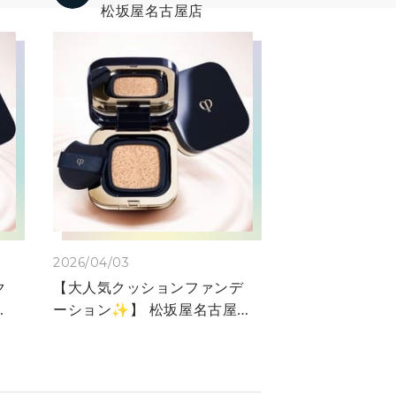
松坂屋名古屋店
2026/04/03
ク
【大人気クッションファンデ
】
ーション✨】 松坂屋名古屋店
ー
クレ・ド・ポー ボーテ カウ
ル
ンター パーソナルビューティ
ト
ースペシャリストのrioです🎀