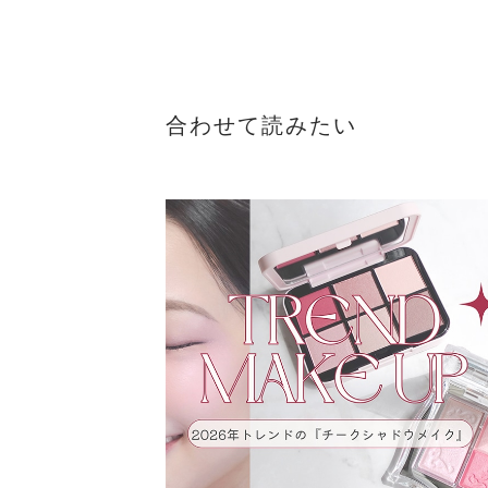
ッサム
い
ラ
ク
合わせて読みたい
です💄 🎀
ルケ
円(
ワ
ッ
ー
ペア
セ
リッ
サ
プ
ル
あ