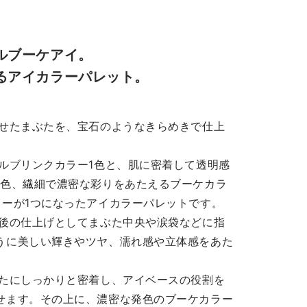
マスギフトにおすすめの組
アイズ ジュエルドブーケ
合わせをご紹介いたします
(表紙左)と「ブルームクチ
🎁ぜひご覧くださいませ
ール アイズ」(表紙右)のご
ルブーケアイ。
ックスは
介です💐 それぞれお花の
るアイカラーパレット。
売りです。プレゼントボッ
が異なっているのに加え、
スをご購入いただきまして
感も異なっております♡ 
ラッピングサービスはおこ
紙左のアイカラーは、宝石
のせたまぶたを、宝石のようなきらめきで仕上
ておりません。 .・*・.・
ようなきらめきと濃密な彩
.・*・.・*・.・*・.・
が特徴です✨ パレットの
ルブリンクカラー1色と、肌に密着して透明感
・*・.・*・. 🎀冬のツヤ
もラメの大きさや質感が異
1色、繊細で濃密な彩りをあたえるブーケカラ
セット🎀 税込7,810円(以
っているので、「華やかな
点の合計金額) ❤︎ラシャス
イクがしたい！」「キラキ
ラーが1つになったアイカラーパレットです。
ー リップマスク ❤︎ホワ
がたくさん楽しめるアイメ
最後の仕上げとしてまぶた中央や涙袋などに指
トフローラル ヘアミルク
クがしたい！」という方に
うに美しい輝きやツヤ、濡れ感や立体感をあた
︎ホワイトフローラル フレグ
ススメです🥰 表紙右のア
スグロススプレー ぷるぷ
カラーは、上品なツヤ感と
ぶたにしっかりと密着し、アイベースの役割を
のしっとりとした唇にみち
わらかく繊細な彩りが特徴
せます。その上に、濃密な発色のブーケカラー
くリップマスクと上質なツ
す☀️ 肌馴染みがよいカラー