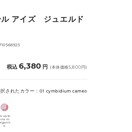
ル アイズ ジュエルド
710566925
6,380
税込
円
(本体価格
5,800
円)
選択されたカラー：
01 cymbidium cameo
14 verb
ena m
organit
e