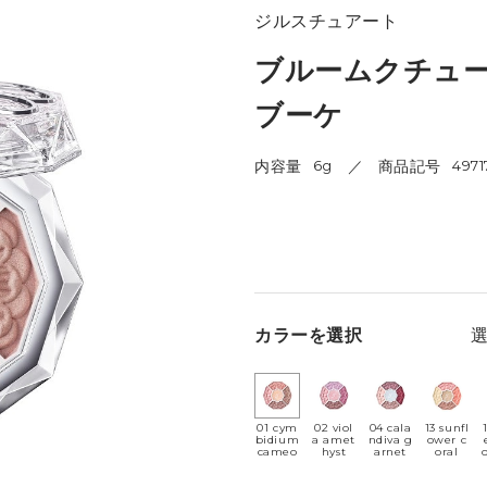
ジルスチュアート
ブルームクチュー
ブーケ
内容量
6g
商品記号
4971
カラーを選択
01 cym
02 viol
04 cala
13 sunfl
bidium
a amet
ndiva g
ower c
cameo
hyst
arnet
oral