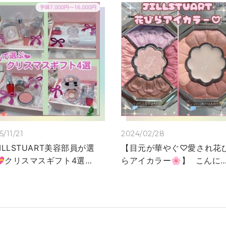
5/11/21
2024/02/28
ILLSTUART美容部員が選
【目元が華やぐ♡愛され花
💝クリスマスギフト4選🎁
らアイカラー🌸】 こんに
は⭐️ 街並
は！大丸梅田店化粧品担当
はキラキラと輝き、季節は
横山です🌷 今回は
っかりホリデーシーズンと
JILLSTUARTのとっても可
りましたね✨ 今回は
いお花モチーフのアイパレ
LLSTUART美容部員がクリ
ト2種「ブルームクチュー