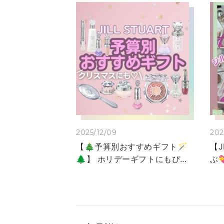
2025/12/09
202
【🎄予算別おすすめギフト🪄
【J
🌲】 ホリデーギフトにもぴっ
ぶ
たりなキラキラしたアイテム
🎄】 皆様こんにち
を予算別にご紹介しておりま
み
す🪄🤍 大切な方やご友人へ
す
の贈り物にいかがでしょう
な
か？？ 最後までご覧いただき
JI