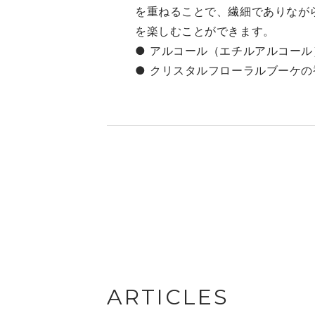
を重ねることで、繊細でありなが
ジルバイ ジルスチュアート
ヤ
を楽しむことができます。
オードトワレ 30ml ・クリス
レ
タルブルームパフュームドボ
● アルコール（エチルアルコー
組み合
ディク リーム ・ブルームク
リ
● クリスタルフローラルブーケの
チュールアイズジュエルドブ
9,
ー ケ 01 cymbidium
❤
cameo ・ブリリアントジュエ
01
ルシアー オードトワ レ
04
30ml
ップ
ー
キ
メイ
道
13
額) ❤︎ブルームクチュール
イズ
ARTICLES
リ
ガー