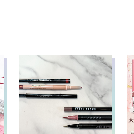
バーム 01 肌なじみの
いピンクベージュのアイカ
ーとローズ系のリップメイ
が楽しめるメイクアイテム
ホリデースペシャ
アセット🎀 税込15,070
以下4点の合計金額) ❤︎ホ
イトフローラル ディープヘ
ドクレンズ ❤︎ホワイトフロ
ラル ヘアオイルディープリ
 ❤︎ピュア シェイキング
ラム ❤︎クリスタルブルーム
プブーケセラム 02 サラ
ラのツヤ髪を叶えるディー
ヘッドクレンズとヘアオイ
、みずみずしいうるおいを
たえるオイル美容液、ツヤ