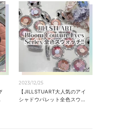
2023/12/25
び
【JILLSTUART大人気のアイ
ち
シャドウパレット全色スウォ
の
ッチ】 みなさまこんにち
は。 大丸京都店JILLSTUART
愛
Beautyです☺️ 今回は
ッ
JILLSTUARTで大人気のブル
ル
ームクチュールアイズシリー