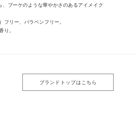
ら、ブーケのような華やかさのあるアイメイク
髪を叶えるヘアミルク、フ
揃っており、透明感のある
グランスグロススプレーの
上がりにしてくれるので、
ル）フリー、パラベンフリー。
わせ✨ 🎀キラキラホ
「ふんわり可愛らしいメイ
デーメイクセット🎀 税込
がしたい！」「透明感のあ
香り。
570円(以下3点の合計金額)
目元にしたい、」という方
︎メルティシマーブラッシュ
オススメです🥰 どちらも
 ❤︎エターナルアイビジュー
ごく可愛い色味で、ピンク
 ❤︎クリスタルブルーム リ
きな方におすすめの色番に
ブーケセラム 15 ホリデ
っております🩷 ぜひお試
シーズンの街並みのような
くださいませ🌸
ブランドトップはこちら
ラキラのメイクが楽しめる
クアイテムです🪄 🎀王
カラーメイクセット🎀 税込
,640円(以下3点の合計金
ア
 ジュエルドブーケ 01 ❤︎
ップラッカー ブルーミング
ランド 05 ❤︎リップブロ