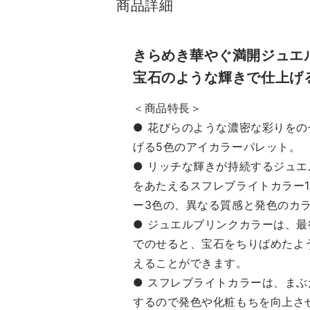
商品詳細
ありがとうございます🦢🩰
ス
🪄 *･゜ﾟ･*:.｡..｡.:*･*:.｡.
み
.｡.:*･゜ﾟ･* ・アロマティック

きらめき華やぐ満開ジュエ
フラワーネイルオイ
♡！ ※プレゼントボ
宝石のような輝きで仕上げ
ル 01.02 ・クリス
別
タルブルームスノー パフュー
ク
＜商品特長＞
ムド ハンドクリーム ・アイ
も
● 花びらのような濃密な彩りを
ダイヤモンドグリマー 03
なっ
げる5色のアイカラーパレット。
milky dust ・エターナルアイ
*・
● リッチな輝きが持続するジュエ
ビジュー 04 twinkle gold ・
*・.
をあたえるスフレブライトカラー
クリスタルブルームリップブ
ケア
ーケセラム 14 ranunculus
下3
ー3色の、異なる質感と発色のカ
sparkle ・リップラッカーブ
ベリ
● ジュエルブリンクカラーは、
ルーミングガーランド 05
イ
でのせると、宝石をちりばめたよ
lilac twinkle tears ・ヘアブ
❤
えることができます。
ラシ ・ピュアシェイキングセ
ラン
● スフレブライトカラーは、ま
ラム ・ブリリアントジュエル
る
するので発色や化粧もちを向上さ
パフュームドヘア ミスト ・
び